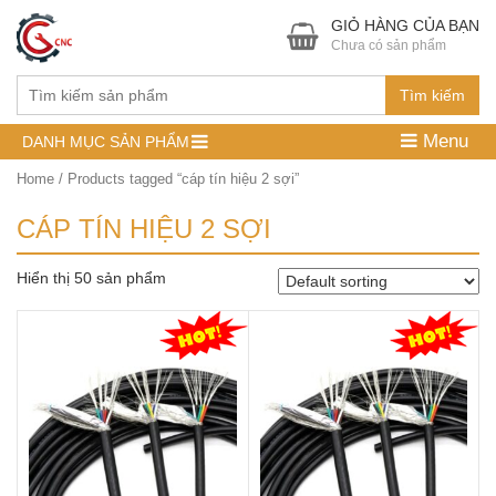
GIỎ HÀNG CỦA BẠN
Chưa có sản phẩm
Tìm kiếm
Menu
DANH MỤC SẢN PHẨM
Home
/ Products tagged “cáp tín hiệu 2 sợi”
CÁP TÍN HIỆU 2 SỢI
Hiển thị 50 sản phẩm