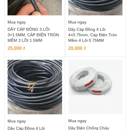
Mua ngay
Mua ngay
DÂY CÁP ĐỒNG 3 LÕI
Dây Cáp Đồng 4 Lõi
3×1.5MM, CÁP ĐIỆN TRÒN
4×0.75mm, Cáp Điện Tròn
MỀM 3 LÕI 1.5MM
Mềm 4 Lõi 0.75MM
25,000
₫
20,000
₫
Mua ngay
Mua ngay
Dây Điện Chống Cháy
Dây Cáp Đồng 4 Lõi