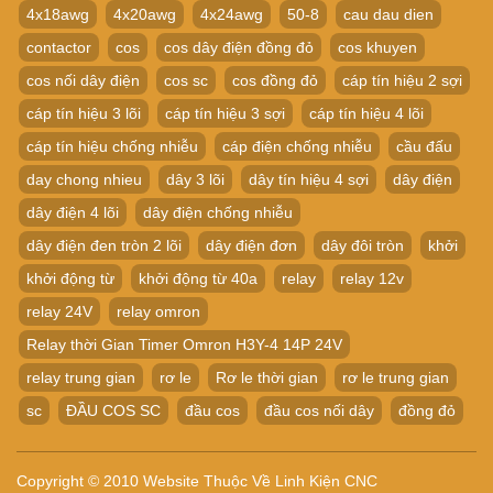
4x18awg
4x20awg
4x24awg
50-8
cau dau dien
contactor
cos
cos dây điện đồng đỏ
cos khuyen
cos nối dây điện
cos sc
cos đồng đỏ
cáp tín hiệu 2 sợi
cáp tín hiệu 3 lõi
cáp tín hiệu 3 sợi
cáp tín hiệu 4 lõi
cáp tín hiệu chống nhiễu
cáp điện chống nhiễu
cầu đấu
day chong nhieu
dây 3 lõi
dây tín hiệu 4 sợi
dây điện
dây điện 4 lõi
dây điện chống nhiễu
dây điện đen tròn 2 lõi
dây điện đơn
dây đôi tròn
khởi
khởi động từ
khởi động từ 40a
relay
relay 12v
relay 24V
relay omron
Relay thời Gian Timer Omron H3Y-4 14P 24V
relay trung gian
rơ le
Rơ le thời gian
rơ le trung gian
sc
ĐẦU COS SC
đầu cos
đầu cos nối dây
đồng đỏ
Copyright © 2010 Website Thuộc Về Linh Kiện CNC