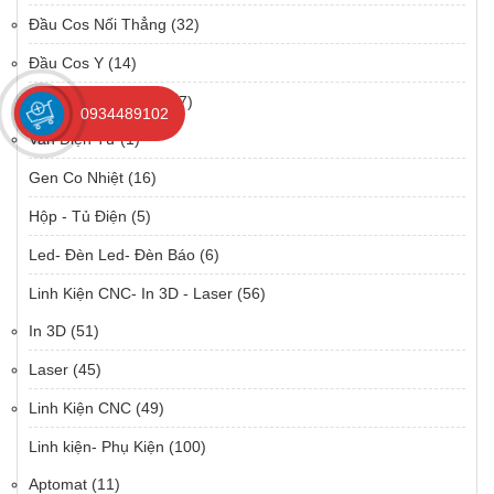
Đầu Cos Nối Thẳng
(32)
Đầu Cos Y
(14)
Động Cơ- Máy Bơm
(7)
0934489102
Van Điện Từ
(1)
Gen Co Nhiệt
(16)
Hộp - Tủ Điện
(5)
Led- Đèn Led- Đèn Báo
(6)
Linh Kiện CNC- In 3D - Laser
(56)
In 3D
(51)
Laser
(45)
Linh Kiện CNC
(49)
Linh kiện- Phụ Kiện
(100)
Aptomat
(11)