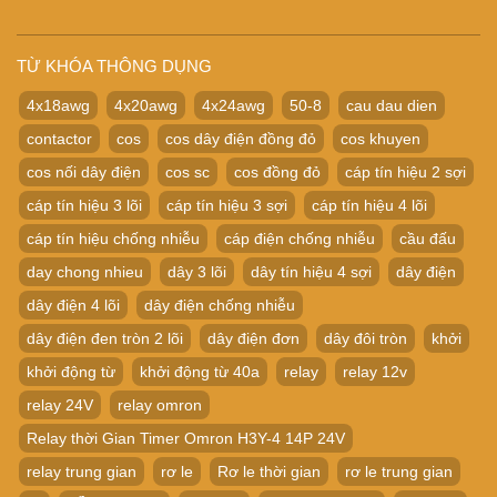
TỪ KHÓA THÔNG DỤNG
4x18awg
4x20awg
4x24awg
50-8
cau dau dien
contactor
cos
cos dây điện đồng đỏ
cos khuyen
cos nối dây điện
cos sc
cos đồng đỏ
cáp tín hiệu 2 sợi
cáp tín hiệu 3 lõi
cáp tín hiệu 3 sợi
cáp tín hiệu 4 lõi
cáp tín hiệu chống nhiễu
cáp điện chống nhiễu
cầu đấu
day chong nhieu
dây 3 lõi
dây tín hiệu 4 sợi
dây điện
dây điện 4 lõi
dây điện chống nhiễu
dây điện đen tròn 2 lõi
dây điện đơn
dây đôi tròn
khởi
khởi động từ
khởi động từ 40a
relay
relay 12v
relay 24V
relay omron
Relay thời Gian Timer Omron H3Y-4 14P 24V
relay trung gian
rơ le
Rơ le thời gian
rơ le trung gian