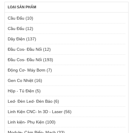
LOẠI SẢN PHẨM
Cầu Đấu
(10)
Cầu Đấu
(12)
Dây Điện
(137)
Đầu Cos- Đầu Nối
(12)
Đầu Cos- Đầu Nối
(193)
Động Cơ- Máy Bơm
(7)
Gen Co Nhiệt
(16)
Hộp - Tủ Điện
(5)
Led- Đèn Led- Đèn Báo
(6)
Linh Kiện CNC- In 3D - Laser
(56)
Linh kiện- Phụ Kiện
(100)
Module- Cảm Biến- Mạch
(33)