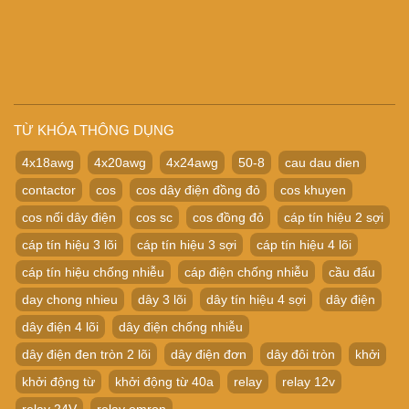
TỪ KHÓA THÔNG DỤNG
4x18awg
4x20awg
4x24awg
50-8
cau dau dien
contactor
cos
cos dây điện đồng đỏ
cos khuyen
cos nối dây điện
cos sc
cos đồng đỏ
cáp tín hiệu 2 sợi
cáp tín hiệu 3 lõi
cáp tín hiệu 3 sợi
cáp tín hiệu 4 lõi
cáp tín hiệu chống nhiễu
cáp điện chống nhiễu
cầu đấu
day chong nhieu
dây 3 lõi
dây tín hiệu 4 sợi
dây điện
dây điện 4 lõi
dây điện chống nhiễu
dây điện đen tròn 2 lõi
dây điện đơn
dây đôi tròn
khởi
khởi động từ
khởi động từ 40a
relay
relay 12v
relay 24V
relay omron