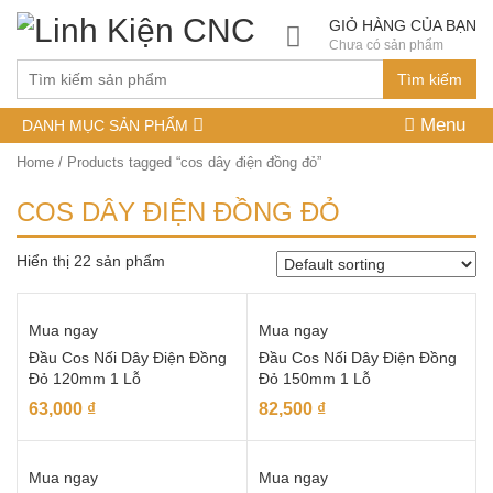
GIỎ HÀNG CỦA BẠN
Chưa có sản phẩm
Tìm kiếm
Menu
DANH MỤC SẢN PHẨM
Home
/ Products tagged “cos dây điện đồng đỏ”
COS DÂY ĐIỆN ĐỒNG ĐỎ
Hiển thị 22 sản phẩm
Mua ngay
Mua ngay
Đầu Cos Nối Dây Điện Đồng
Đầu Cos Nối Dây Điện Đồng
Đỏ 120mm 1 Lỗ
Đỏ 150mm 1 Lỗ
63,000
₫
82,500
₫
Mua ngay
Mua ngay