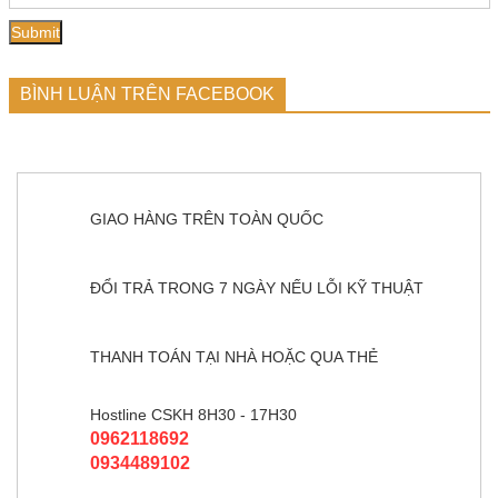
BÌNH LUẬN TRÊN FACEBOOK
GIAO HÀNG TRÊN TOÀN QUỐC
ĐỔI TRẢ TRONG 7 NGÀY NẾU LỖI KỸ THUẬT
THANH TOÁN TẠI NHÀ HOẶC QUA THẺ
Hostline CSKH 8H30 - 17H30
0962118692
0934489102