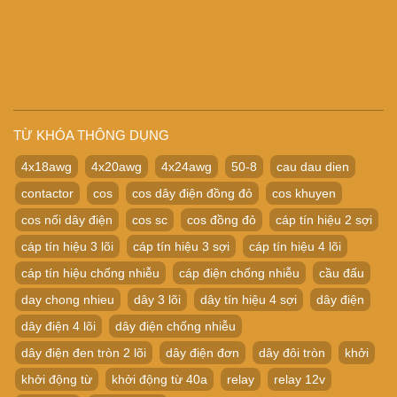
TỪ KHÓA THÔNG DỤNG
4x18awg
4x20awg
4x24awg
50-8
cau dau dien
contactor
cos
cos dây điện đồng đỏ
cos khuyen
cos nối dây điện
cos sc
cos đồng đỏ
cáp tín hiệu 2 sợi
cáp tín hiệu 3 lõi
cáp tín hiệu 3 sợi
cáp tín hiệu 4 lõi
cáp tín hiệu chống nhiễu
cáp điện chống nhiễu
cầu đấu
day chong nhieu
dây 3 lõi
dây tín hiệu 4 sợi
dây điện
dây điện 4 lõi
dây điện chống nhiễu
dây điện đen tròn 2 lõi
dây điện đơn
dây đôi tròn
khởi
khởi động từ
khởi động từ 40a
relay
relay 12v