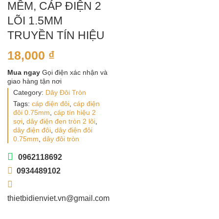
MỀM, CÁP ĐIỆN 2
LÕI 1.5MM
TRUYỀN TÍN HIỆU
18,000
₫
Mua ngay
Gọi điện xác nhận và
giao hàng tận nơi
Category:
Dây Đôi Tròn
Tags:
cáp điện đôi
,
cáp điện
đôi 0.75mm
,
cáp tín hiệu 2
sợi
,
dây điện đen tròn 2 lõi
,
dây điện đôi
,
dây điện đôi
0.75mm
,
dây đôi tròn
0962118692
0934489102
thietbidienviet.vn@gmail.com