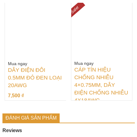
14,000
₫
74,000
₫
88,000
₫
Sale!
Mua ngay
Mua ngay
CÁP TÍN HIỆU
DÂY ĐIỆN ĐÔI
CHỐNG NHIỄU
0.5MM ĐỎ ĐEN LOẠI
4×0.75MM, DÂY
20AWG
ĐIỆN CHỐNG NHIỄU
7,500
₫
4X18AWG
29,000
₫
32,000
₫
ĐÁNH GIÁ SẢN PHẨM
Reviews