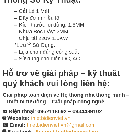
– Cắt Lẻ 1 Mét
– Dây đơn nhiều lõi
– Kích thước lõi đồng: 1.5MM
– Nhựa Bọc Dầy: 2MM
– Chịu tải 220V 1.5KW
*Lưu Ý Sử Dụng:
– Lựa chọn đúng công suất
– Sử dụng cho điện DC, AC
Hỗ trợ về giải pháp – kỹ thuật
quý khách vui lòng
liên hệ:
Giải pháp toàn diện về
Hệ thống nhà thông minh
–
Thiết bị tự động – Giải
pháp công nghệ
☎️ Điện thoại
:
0962118692 – 0934489102
🌐 Website:
thietbidienviet.vn
📧 Email:
thietbidienviet.vn@gmail.com
🌐 Facebook:
fb.com/thietbidienviet.vn