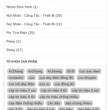
Nhôm Định Hình
(1)
Nút Nhấn - Công Tắc - Thiết Bị
(28)
Nút Nhấn - Công Tắc - Thiết Bị
(12)
Pin Tích Điện
(25)
Relay
(1)
Relay
(57)
TỪ KHÓA SẢN PHẨM
4x18awg
4x20awg
4x24awg
50-8
cau dau dien
contactor
cos
cos dây điện đồng đỏ
cos khuyen
cos nối dây điện
cos sc
cos đồng đỏ
cáp tín hiệu 2 sợi
cáp tín hiệu 3 lõi
cáp tín hiệu 3 sợi
cáp tín hiệu 4 lõi
cáp tín hiệu chống nhiễu
cáp điện chống nhiễu
cầu đấu
day chong nhieu
dây 3 lõi
dây tín hiệu 4 sợi
dây điện
dây điện 4 lõi