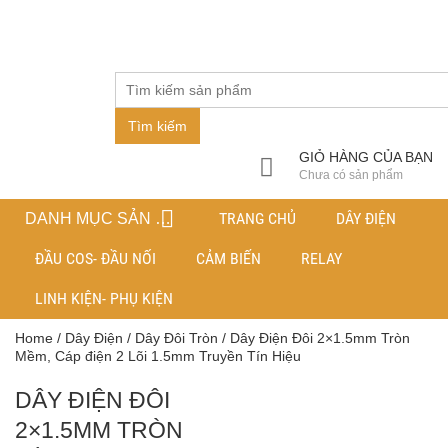
Tìm kiếm
GIỎ HÀNG CỦA BẠN
Chưa có sản phẩm
TRANG CHỦ
DÂY ĐIỆN
DANH MỤC SẢN PHẨM
ĐẦU COS- ĐẦU NỐI
CẢM BIẾN
RELAY
LINH KIỆN- PHỤ KIỆN
Home
/
Dây Điện
/
Dây Đôi Tròn
/ Dây Điện Đôi 2×1.5mm Tròn
Mềm, Cáp điện 2 Lõi 1.5mm Truyền Tín Hiệu
DÂY ĐIỆN ĐÔI
2×1.5MM TRÒN