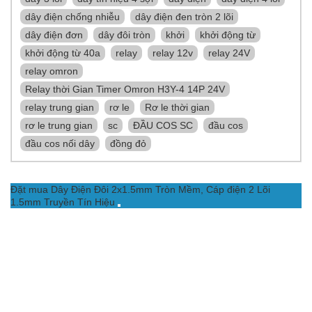
dây điện chống nhiễu
dây điện đen tròn 2 lõi
dây điện đơn
dây đôi tròn
khởi
khởi động từ
khởi động từ 40a
relay
relay 12v
relay 24V
relay omron
Relay thời Gian Timer Omron H3Y-4 14P 24V
relay trung gian
rơ le
Rơ le thời gian
rơ le trung gian
sc
ĐẦU COS SC
đầu cos
đầu cos nối dây
đồng đỏ
Đặt mua Dây Điện Đôi 2x1.5mm Tròn Mềm, Cáp điện 2 Lõi
1.5mm Truyền Tín Hiệu