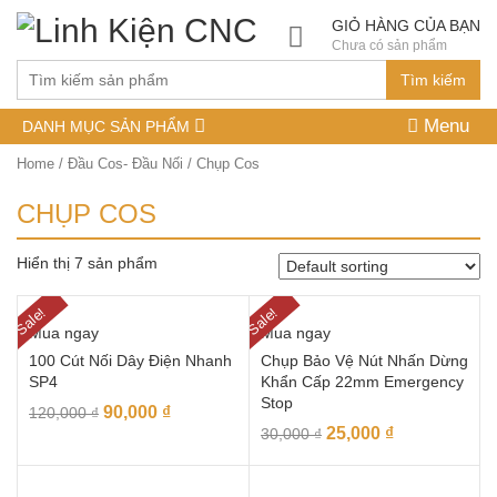
GIỎ HÀNG CỦA BẠN
Chưa có sản phẩm
Tìm kiếm
Menu
DANH MỤC SẢN PHẨM
Home
/
Đầu Cos- Đầu Nối
/ Chụp Cos
CHỤP COS
Hiển thị 7 sản phẩm
Sale!
Sale!
Mua ngay
Mua ngay
100 Cút Nối Dây Điện Nhanh
Chụp Bảo Vệ Nút Nhấn Dừng
SP4
Khẩn Cấp 22mm Emergency
Stop
90,000
₫
120,000
₫
25,000
₫
30,000
₫