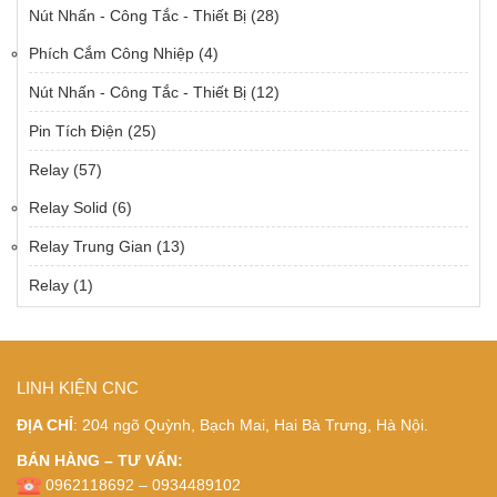
Nút Nhấn - Công Tắc - Thiết Bị
(28)
Phích Cắm Công Nhiệp
(4)
Nút Nhấn - Công Tắc - Thiết Bị
(12)
Pin Tích Điện
(25)
Relay
(57)
Relay Solid
(6)
Relay Trung Gian
(13)
Relay
(1)
LINH KIỆN CNC
ĐỊA CHỈ
: 204 ngõ Quỳnh, Bạch Mai, Hai Bà Trưng, Hà Nội.
BÁN HÀNG – TƯ VẤN:
0962118692 – 0934489102