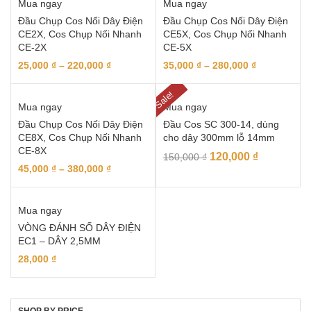
Mua ngay
Mua ngay
Đầu Chụp Cos Nối Dây Điện
Đầu Chụp Cos Nối Dây Điện
CE2X, Cos Chụp Nối Nhanh
CE5X, Cos Chụp Nối Nhanh
CE-2X
CE-5X
25,000
₫
–
220,000
₫
35,000
₫
–
280,000
₫
Sale!
Mua ngay
Mua ngay
Đầu Chụp Cos Nối Dây Điện
Đầu Cos SC 300-14, dùng
CE8X, Cos Chụp Nối Nhanh
cho dây 300mm lỗ 14mm
CE-8X
120,000
₫
150,000
₫
45,000
₫
–
380,000
₫
Mua ngay
VÒNG ĐÁNH SỐ DÂY ĐIỆN
EC1 – DÂY 2,5MM
28,000
₫
SHOP BY PRICE