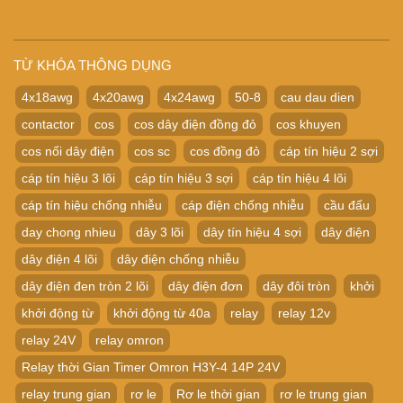
TỪ KHÓA THÔNG DỤNG
4x18awg
4x20awg
4x24awg
50-8
cau dau dien
contactor
cos
cos dây điện đồng đỏ
cos khuyen
cos nối dây điện
cos sc
cos đồng đỏ
cáp tín hiệu 2 sợi
cáp tín hiệu 3 lõi
cáp tín hiệu 3 sợi
cáp tín hiệu 4 lõi
cáp tín hiệu chống nhiễu
cáp điện chống nhiễu
cầu đấu
day chong nhieu
dây 3 lõi
dây tín hiệu 4 sợi
dây điện
dây điện 4 lõi
dây điện chống nhiễu
dây điện đen tròn 2 lõi
dây điện đơn
dây đôi tròn
khởi
khởi động từ
khởi động từ 40a
relay
relay 12v
relay 24V
relay omron
Relay thời Gian Timer Omron H3Y-4 14P 24V
relay trung gian
rơ le
Rơ le thời gian
rơ le trung gian