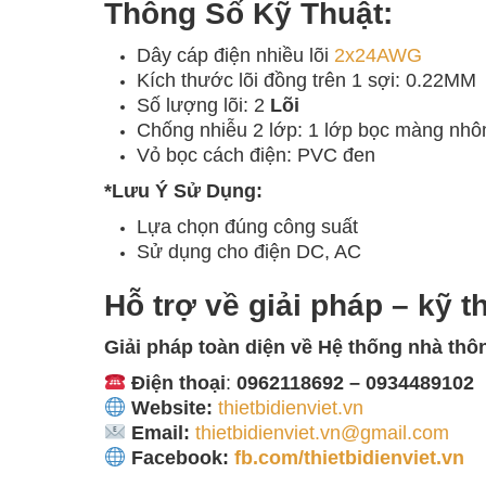
Thông Số Kỹ Thuật:
Dây cáp điện nhiều lõi
2x24AWG
Kích thước lõi đồng trên 1 sợi: 0.22MM
Số lượng lõi: 2
Lõi
Chống nhiễu 2 lớp: 1 lớp bọc màng nhô
Vỏ bọc cách điện: PVC đen
*Lưu Ý Sử Dụng:
Lựa chọn đúng công suất
Sử dụng cho điện DC, AC
Hỗ trợ về giải pháp – kỹ t
Giải pháp toàn diện về
Hệ thống nhà thô
Điện thoại
:
0962118692 – 0934489102
Website:
thietbidienviet.vn
Email:
thietbidienviet.vn@gmail.com
Facebook:
fb.com/thietbidienviet.vn