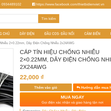
- 0934489102
https://www.facebook.com/thietbidienviet.vn
Tìm kiếm
G CHỦ
DÂY ĐIỆN
ĐẦU COS- ĐẦU NỐI
CẢM BIẾN
 Nhiễu 2×0.22mm, Dây Điện Chống Nhiễu 2x24AWG
CÁP TÍN HIỆU CHỐNG NHIỄU
2×0.22MM, DÂY ĐIỆN CHỐNG NH
2X24AWG
22,000
₫
Thêm vào giỏ
Hướng dẫn mua 
MUA NGAY
Gọi điện xác nhận và giao hàng tận nơi