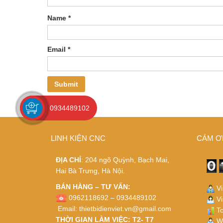
Name
*
Email
*
0934489102
LINH KIỆN CNC
CÁM Ơ
ĐỊA CHỈ
: 204 ngõ Quỳnh, Bạch Mai,
Hai Bà Trưng, Hà Nội.
BÁN HÀNG – TƯ VẤN:
Vi
0962118692 – 0934489102
Vi
Email:
thietbidienviet.vn@gmail.com
To
THỜI GIAN LÀM VIỆC: T2- T7
Wh