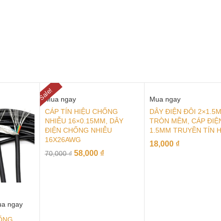
Sale!
Mua ngay
Mua ngay
CÁP TÍN HIỆU CHỐNG
DÂY ĐIỆN ĐÔI 2×1.5
NHIỄU 16×0.15MM, DÂY
TRÒN MỀM, CÁP ĐIỆN
ĐIỆN CHỐNG NHIỄU
1.5MM TRUYỀN TÍN 
16X26AWG
18,000
₫
58,000
₫
70,000
₫
a ngay
HỐNG