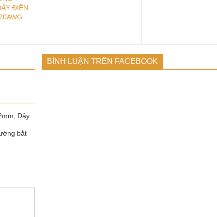
DÂY ĐIỆN
X20AWG
BÌNH LUẬN TRÊN FACEBOOK
.22mm, Dây
ường bắt