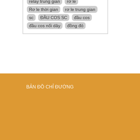
relay trung gian
rơ le
Rơ le thời gian
rơ le trung gian
sc
ĐẦU COS SC
đầu cos
đầu cos nối dây
đồng đỏ
BẢN ĐỒ CHỈ ĐƯỜNG