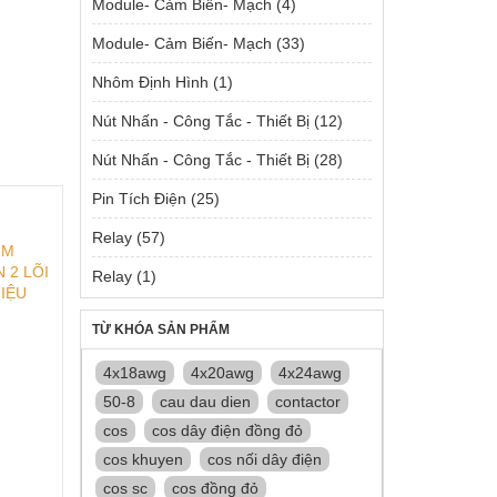
Module- Cảm Biến- Mạch
(4)
Module- Cảm Biến- Mạch
(33)
Nhôm Định Hình
(1)
Nút Nhấn - Công Tắc - Thiết Bị
(12)
Nút Nhấn - Công Tắc - Thiết Bị
(28)
Pin Tích Điện
(25)
Relay
(57)
MM
 2 LÕI
Relay
(1)
HIỆU
TỪ KHÓA SẢN PHẨM
4x18awg
4x20awg
4x24awg
50-8
cau dau dien
contactor
cos
cos dây điện đồng đỏ
cos khuyen
cos nối dây điện
cos sc
cos đồng đỏ