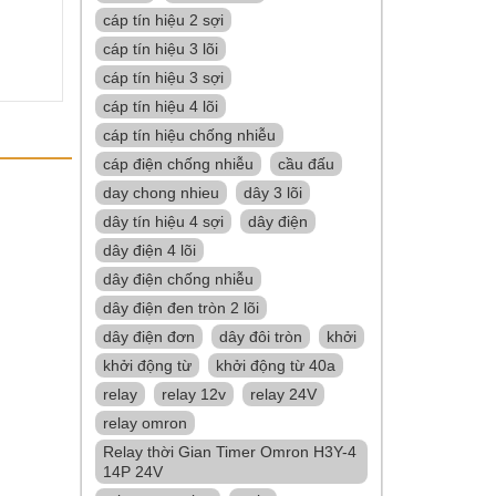
cáp tín hiệu 2 sợi
cáp tín hiệu 3 lõi
cáp tín hiệu 3 sợi
cáp tín hiệu 4 lõi
cáp tín hiệu chống nhiễu
cáp điện chống nhiễu
cầu đấu
day chong nhieu
dây 3 lõi
dây tín hiệu 4 sợi
dây điện
dây điện 4 lõi
dây điện chống nhiễu
dây điện đen tròn 2 lõi
dây điện đơn
dây đôi tròn
khởi
khởi động từ
khởi động từ 40a
relay
relay 12v
relay 24V
relay omron
Relay thời Gian Timer Omron H3Y-4
14P 24V