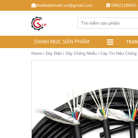
thietbidienviet.vn@gmail.com
0962118692 
TRAN
DANH MỤC SẢN PHẨM
Home
/
Dây Điện
/
Dây Chống Nhiễu
/ Cáp Tín Hiệu Chống