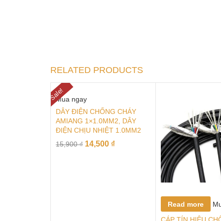
RELATED PRODUCTS
Sale!
Mua ngay
DÂY ĐIỆN CHỐNG CHÁY
AMIANG 1×1.0MM2, DÂY
ĐIỆN CHỊU NHIỆT 1.0MM2
14,500
₫
15,900
₫
Read more
Mu
CÁP TÍN HIỆU C