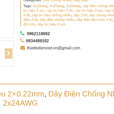
Categories:
Dây Chống Nhiễu
,
Dây Điện
Tags:
4x18awg
,
4x20awg
,
4x24awg
,
cáp điện chống nhi
tín hiệu 2 sợi
,
cáp tín hiệu 3 lõi
,
cáp tín hiệu 3 sợi
,
cáp tí
4 lõi
,
cáp tín hiệu chống nhiễu
,
dây 3 lõi
,
day chong nhi
điện 4 lõi
,
dây điện chống nhiễu
,
dây điện đen tròn 2 lõi
đôi tròn
,
dây tín hiệu 4 sợi
0962118692
0934489102
thietbidienviet.vn@gmail.com
ễu
2×0.22mm
,
Dây Điện Chống N
2x24AWG