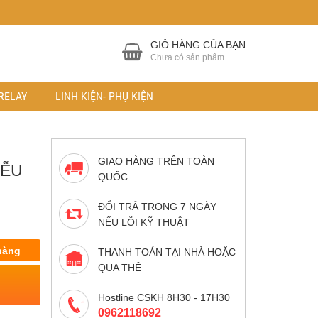
GIỎ HÀNG CỦA BẠN
Chưa có sản phẩm
RELAY
LINH KIỆN- PHỤ KIỆN
GIAO HÀNG TRÊN TOÀN
IỄU
QUỐC
ĐỔI TRẢ TRONG 7 NGÀY
NẾU LỖI KỸ THUẬT
hàng
THANH TOÁN TẠI NHÀ HOẶC
QUA THẺ
Hostline CSKH 8H30 - 17H30
0962118692