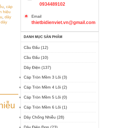
0934489102
ễu
,
cáp
n hiệu
Email
eu
,
dây
,
dây
thietbidienviet.vn@gmail.com
DANH MỤC SẢN PHẨM
Cầu Đấu
(12)
Cầu Đấu
(10)
Dây Điện
(137)
Cáp Tròn Mềm 3 Lõi
(3)
Cáp Tròn Mềm 4 Lõi
(2)
Cáp Tròn Mềm 5 Lõi
(0)
hiễu
Cáp Tròn Mềm 6 Lõi
(1)
Dây Chống Nhiễu
(28)
Dây Điện Đơn
(23)