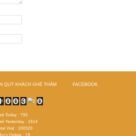
N QUÝ KHÁCH GHÉ THĂM
FACEBOOK
sit Today : 793
sit Yesterday : 1614
tal Visit : 100320
o's Online : 19