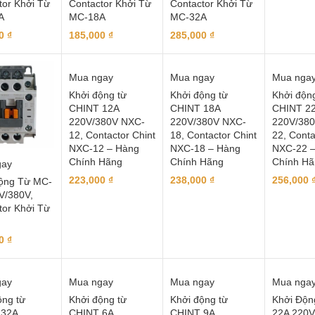
tor Khởi Từ
Contactor Khởi Từ
Contactor Khởi Từ
A
MC-18A
MC-32A
00
₫
185,000
₫
285,000
₫
Mua ngay
Mua ngay
Mua nga
Khởi động từ
Khởi động từ
Khởi độn
CHINT 12A
CHINT 18A
CHINT 2
220V/380V NXC-
220V/380V NXC-
220V/38
12, Contactor Chint
18, Contactor Chint
22, Conta
NXC-12 – Hàng
NXC-18 – Hàng
NXC-22 
Chính Hãng
Chính Hãng
Chính Hã
gay
223,000
₫
238,000
₫
256,000
ộng Từ MC-
V/380V,
tor Khởi Từ
00
₫
gay
Mua ngay
Mua ngay
Mua nga
ộng từ
Khởi động từ
Khởi động từ
Khởi Độn
 32A
CHINT 6A
CHINT 9A
22A 220V