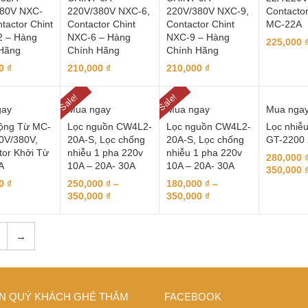
380V NXC-
220V/380V NXC-6,
220V/380V NXC-9,
Contacto
tactor Chint
Contactor Chint
Contactor Chint
MC-22A
 – Hàng
NXC-6 – Hàng
NXC-9 – Hàng
225,000
Hãng
Chính Hãng
Chính Hãng
00
₫
210,000
₫
210,000
₫
Sale!
Sale!
gay
Mua ngay
Mua ngay
Mua nga
ộng Từ MC-
Lọc nguồn CW4L2-
Lọc nguồn CW4L2-
Lọc nhiễu
0V/380V,
20A-S, Lọc chống
20A-S, Lọc chống
GT-2200
tor Khởi Từ
nhiễu 1 pha 220v
nhiễu 1 pha 220v
280,000
A
10A – 20A- 30A
10A – 20A- 30A
350,000
00
₫
250,000
₫
–
180,000
₫
–
350,000
₫
350,000
₫
→
N QUÝ KHÁCH GHÉ THĂM
FACEBOOK