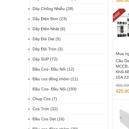
380,0
Dây Chống Nhiễu
(28)
Sale!
Dây Điện Đơn
(23)
Dây Điện Nhật
(6)
Dây Đôi Dẹt
(5)
Dây Đôi Tròn
(3)
Mua n
Dây SUP
(72)
Cầu Da
MCCB 
Đầu Cos- Đầu Nối
(12)
Khối A
15A 2
Đầu cos đồng nhôm
(11)
450,0
Đầu Cos- Đầu Nối
(193)
420,0
Chụp Cos
(7)
Cos Tròn
(32)
Đầu Cos Dẹt
(16)