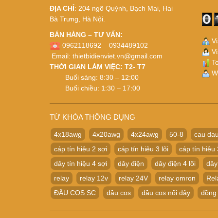
ĐỊA CHỈ
: 204 ngõ Quỳnh, Bạch Mai, Hai
Bà Trưng, Hà Nội.
BÁN HÀNG – TƯ VẤN:
Vi
0962118692 – 0934489102
Vi
Email:
thietbidienviet.vn@gmail.com
To
THỜI GIAN LÀM VIỆC: T2- T7
Wh
Buổi sáng: 8:30 – 12:00
Buổi chiều: 1:30 – 17:00
TỪ KHÓA THÔNG DỤNG
4x18awg
4x20awg
4x24awg
50-8
cau dau
cáp tín hiệu 2 sợi
cáp tín hiệu 3 lõi
cáp tín hiệu 
dây tín hiệu 4 sợi
dây điện
dây điện 4 lõi
dây
relay
relay 12v
relay 24V
relay omron
Rel
ĐẦU COS SC
đầu cos
đầu cos nối dây
đồng