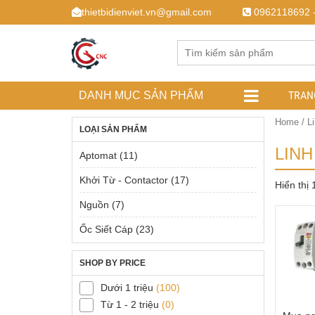
thietbidienviet.vn@gmail.com
0962118692 
TRAN
DANH MỤC SẢN PHẨM
Home
/ L
LOẠI SẢN PHẨM
LINH
Aptomat
(11)
Khởi Từ - Contactor
(17)
Hiển thị
Nguồn
(7)
Ốc Siết Cáp
(23)
SHOP BY PRICE
Dưới 1 triệu
(100)
Từ 1 - 2 triệu
(0)