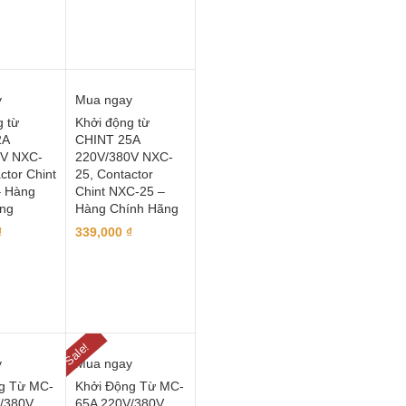
y
Mua ngay
g từ
Khởi động từ
2A
CHINT 25A
0V NXC-
220V/380V NXC-
ctor Chint
25, Contactor
– Hàng
Chint NXC-25 –
ng
Hàng Chính Hãng
₫
339,000
₫
Sale!
y
Mua ngay
g Từ MC-
Khởi Động Từ MC-
/380V,
65A 220V/380V,