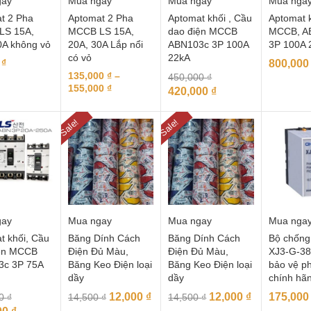
gay
Mua ngay
Mua ngay
Mua nga
t 2 Pha
Aptomat 2 Pha
Aptomat khối , Cầu
Aptomat 
LS 15A,
MCCB LS 15A,
dao điện MCCB
MCCB, A
0A không vỏ
20A, 30A Lắp nổi
ABN103c 3P 100A
3P 100A 
có vỏ
22kA
0
₫
800,00
135,000
₫
–
450,000
₫
155,000
₫
420,000
₫
Sale!
Sale!
gay
Mua ngay
Mua ngay
Mua nga
t khối, Cầu
Băng Dính Cách
Băng Dính Cách
Bộ chống
ện MCCB
Điện Đủ Màu,
Điện Đủ Màu,
XJ3-G-38
3c 3P 75A
Băng Keo Điện loại
Băng Keo Điện loại
bảo vệ p
dầy
dầy
chính hãn
12,000
₫
12,000
₫
175,00
00
₫
14,500
₫
14,500
₫