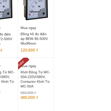
Mua ngay
y
Đồng hồ đo điện
đo điện
áp BEW-96-500V
72-500V
96x96mm
m
120,000
₫
0
₫
Sale!
y
Mua ngay
g Từ MC-
Khởi Động Từ MC-
/380V,
50A 220V/380V,
r Khởi Từ
Contactor Khởi Từ
MC-50A
₫
560,000
₫
480,000
₫