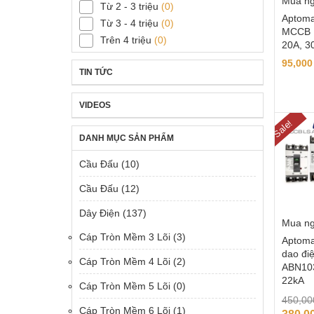
Mua n
Từ 2 - 3 triệu
(0)
Aptoma
Từ 3 - 4 triệu
(0)
MCCB 
Trên 4 triệu
(0)
20A, 3
95,00
TIN TỨC
VIDEOS
Sale!
DANH MỤC SẢN PHẨM
Cầu Đấu
(10)
Cầu Đấu
(12)
Dây Điện
(137)
Mua n
Cáp Tròn Mềm 3 Lõi
(3)
Aptoma
dao đi
Cáp Tròn Mềm 4 Lõi
(2)
ABN10
22kA
Cáp Tròn Mềm 5 Lõi
(0)
450,0
Cáp Tròn Mềm 6 Lõi
(1)