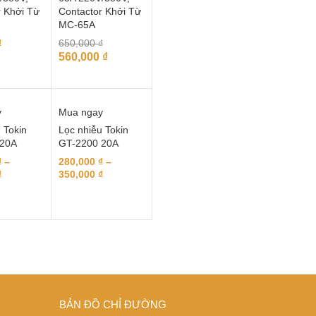
r Khởi Từ
Contactor Khởi Từ
MC-65A
₫
650,000
₫
560,000
₫
y
Mua ngay
 Tokin
Lọc nhiễu Tokin
 20A
GT-2200 20A
₫
–
280,000
₫
–
₫
350,000
₫
BẢN ĐỒ CHỈ ĐƯỜNG