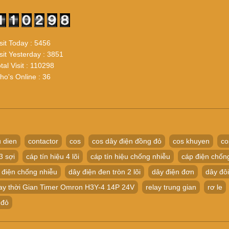
sit Today : 5456
sit Yesterday : 3851
tal Visit : 110298
o's Online : 36
 dien
contactor
cos
cos dây điện đồng đỏ
cos khuyen
co
3 sợi
cáp tín hiệu 4 lõi
cáp tín hiệu chống nhiễu
cáp điện chốn
 điện chống nhiễu
dây điện đen tròn 2 lõi
dây điện đơn
dây đôi
ay thời Gian Timer Omron H3Y-4 14P 24V
relay trung gian
rơ le
 đỏ