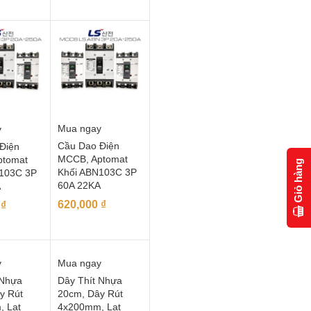
Mua ngay
y
Cầu Dao Điện
Điện
MCCB, Aptomat
ptomat
Giỏ hàng
Khối ABN103C 3P
103C 3P
60A 22KA
A
620,000
₫
0
₫
y
Mua ngay
 Nhựa
Dây Thít Nhựa
y Rút
20cm, Dây Rút
 Lạt
4x200mm, Lạt