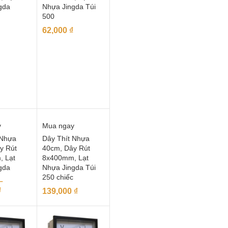
gda
Nhựa Jingda Túi
500
62,000
₫
y
Mua ngay
 Nhựa
Dây Thít Nhựa
y Rút
40cm, Dây Rút
 Lạt
8x400mm, Lạt
gda
Nhựa Jingda Túi
250 chiếc
–
₫
139,000
₫