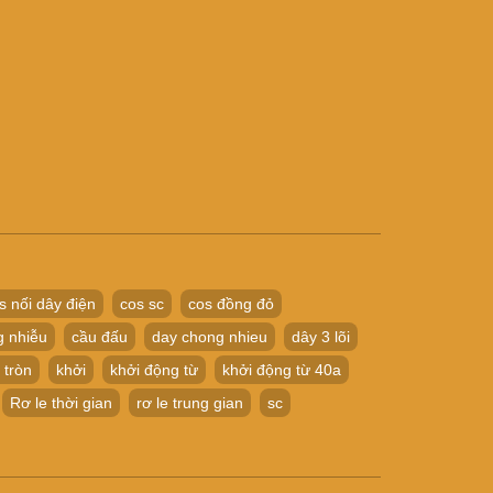
s nối dây điện
cos sc
cos đồng đỏ
g nhiễu
cầu đấu
day chong nhieu
dây 3 lõi
 tròn
khởi
khởi động từ
khởi động từ 40a
Rơ le thời gian
rơ le trung gian
sc