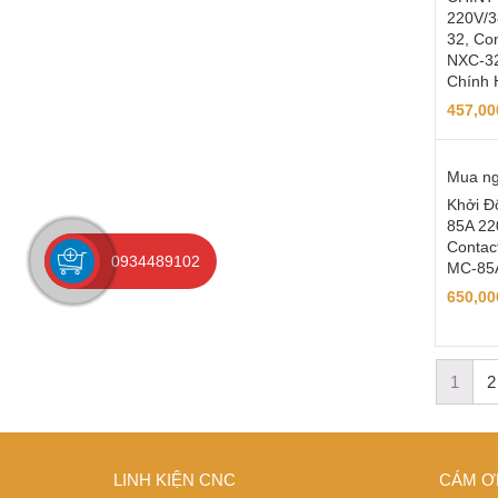
220V/
32, Con
NXC-32
Chính 
457,0
Mua n
Khởi Đ
85A 22
Contac
0934489102
MC-85
650,0
1
2
LINH KIỆN CNC
CÁM Ơ