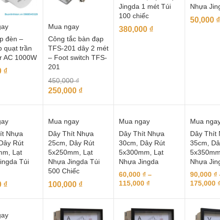
Jingda 1 mét Túi
Nhựa Jin
100 chiếc
50,000
₫
gay
Mua ngay
380,000
₫
áp đèn –
Công tắc bàn đạp
p quạt trần
TFS-201 dây 2 mét
r AC 1000W
– Foot switch TFS-
201
0
₫
450,000
₫
250,000
₫
gay
Mua ngay
Mua ngay
Mua nga
ít Nhựa
Dây Thít Nhựa
Dây Thít Nhựa
Dây Thít
Dây Rút
25cm, Dây Rút
30cm, Dây Rút
35cm, Dâ
m, Lạt
5x250mm, Lạt
5x300mm, Lạt
5x350mm,
ingda Túi
Nhựa Jingda Túi
Nhựa Jingda
Nhựa Jin
500 Chiếc
60,000
₫
–
90,000
₫
115,000
₫
175,000
0
₫
100,000
₫
gay