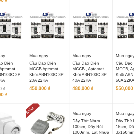
00
₫
gay
Mua ngay
Mua ngay
Mua nga
o Điện
Cầu Dao Điện
Cầu Dao Điện
Cầu Dao 
Aptomat
MCCB Aptomat
MCCB , Aptomat
MCCB, A
BN103C 3P
Khối ABN103C 3P
Khối ABN103C 3P
Khối ABN
2KA
20A 22KA
40A 22KA
50A 22K
450,000
₫
480,000
₫
550,00
00
₫
00
₫
Sale!
Mua ngay
Mua nga
Dây Thít Nhựa
Dây Thít
100cm, Dây Rút
15cm, Dâ
1000mm, Lạt Nhựa
3x150mm,