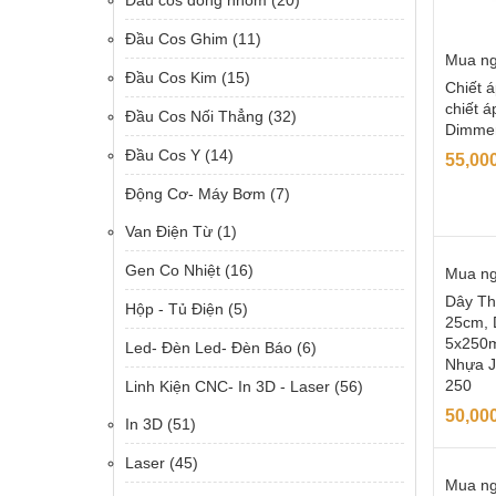
Đầu cos đồng nhôm
(20)
Đầu Cos Ghim
(11)
Mua n
Đầu Cos Kim
(15)
Chiết 
chiết á
Đầu Cos Nối Thẳng
(32)
Dimme
Đầu Cos Y
(14)
55,00
Động Cơ- Máy Bơm
(7)
Van Điện Từ
(1)
Gen Co Nhiệt
(16)
Mua n
Dây Th
Hộp - Tủ Điện
(5)
25cm, 
5x250m
Led- Đèn Led- Đèn Báo
(6)
Nhựa J
250
Linh Kiện CNC- In 3D - Laser
(56)
50,00
In 3D
(51)
Laser
(45)
Mua n