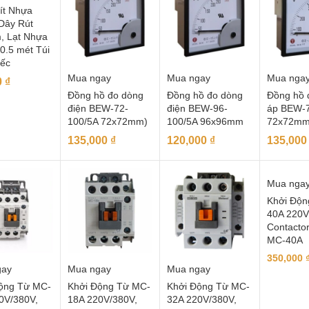
ít Nhựa
Dây Rút
 Lạt Nhựa
0.5 mét Túi
iếc
Mua ngay
Mua ngay
Mua nga
0
₫
Đồng hồ đo dòng
Đồng hồ đo dòng
Đồng hồ 
điện BEW-72-
điện BEW-96-
áp BEW-
100/5A 72x72mm)
100/5A 96x96mm
72x72m
135,000
₫
120,000
₫
135,00
Mua nga
Khởi Độn
40A 220V
Contacto
MC-40A
350,000
gay
Mua ngay
Mua ngay
ộng Từ MC-
Khởi Động Từ MC-
Khởi Động Từ MC-
0V/380V,
18A 220V/380V,
32A 220V/380V,