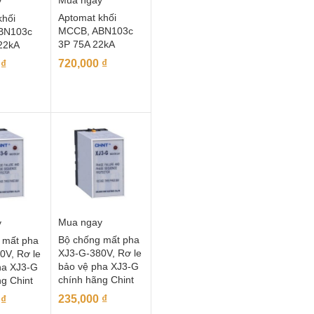
Mua ngay
y
Aptomat khối
khối
MCCB, ABN103c
BN103c
3P 75A 22kA
22kA
720,000
₫
0
₫
Mua ngay
y
Bộ chống mất pha
 mất pha
XJ3-G-380V, Rơ le
0V, Rơ le
bảo vệ pha XJ3-G
ha XJ3-G
chính hãng Chint
g Chint
235,000
₫
0
₫