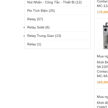
Contac
Nút Nhấn - Công Tắc - Thiết Bị
(12)
MC-12
Pin Tích Điện
(25)
170,0
Relay
(57)
Relay Solid
(6)
Relay Trung Gian
(13)
Relay
(1)
Mua n
Khởi Đ
9A 220
Contac
MC-9A
165,0
Mua n
Khởi đ
CHINT