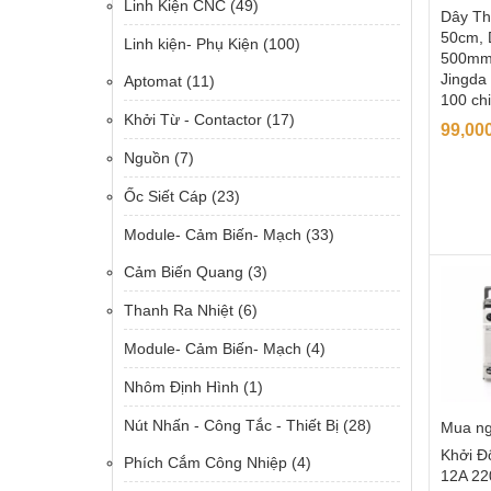
Linh Kiện CNC
(49)
Dây Th
50cm, 
Linh kiện- Phụ Kiện
(100)
500mm,
Jingda 
Aptomat
(11)
100 ch
Khởi Từ - Contactor
(17)
99,00
Nguồn
(7)
Ốc Siết Cáp
(23)
Module- Cảm Biến- Mạch
(33)
Cảm Biến Quang
(3)
Thanh Ra Nhiệt
(6)
Module- Cảm Biến- Mạch
(4)
Nhôm Định Hình
(1)
Nút Nhấn - Công Tắc - Thiết Bị
(28)
Mua n
Khởi Đ
Phích Cắm Công Nhiệp
(4)
12A 22