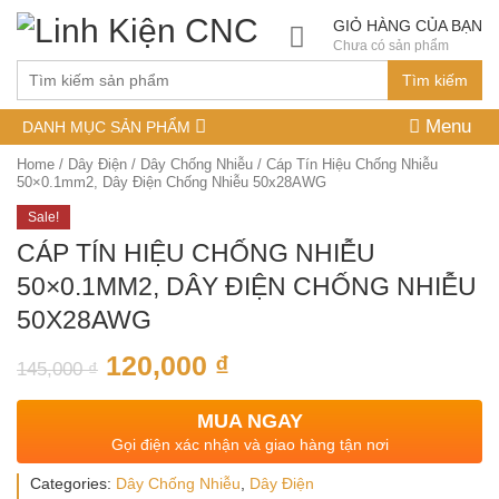
GIỎ HÀNG CỦA BẠN
Chưa có sản phẩm
Tìm kiếm
Menu
DANH MỤC SẢN PHẨM
Home
/
Dây Điện
/
Dây Chống Nhiễu
/ Cáp Tín Hiệu Chống Nhiễu
50×0.1mm2, Dây Điện Chống Nhiễu 50x28AWG
Sale!
CÁP TÍN HIỆU CHỐNG NHIỄU
50×0.1MM2, DÂY ĐIỆN CHỐNG NHIỄU
50X28AWG
120,000
₫
145,000
₫
MUA NGAY
Gọi điện xác nhận và giao hàng tận nơi
Categories:
Dây Chống Nhiễu
,
Dây Điện