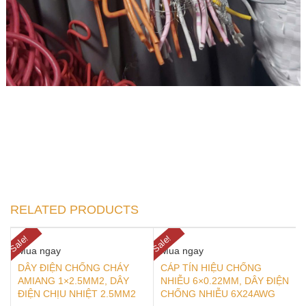
RELATED PRODUCTS
Sale!
Sale!
Mua ngay
Mua ngay
DÂY ĐIỆN CHỐNG CHÁY
CÁP TÍN HIỆU CHỐNG
AMIANG 1×2.5MM2, DÂY
NHIỄU 6×0.22MM, DÂY ĐIỆN
ĐIỆN CHỊU NHIỆT 2.5MM2
CHỐNG NHIỄU 6X24AWG