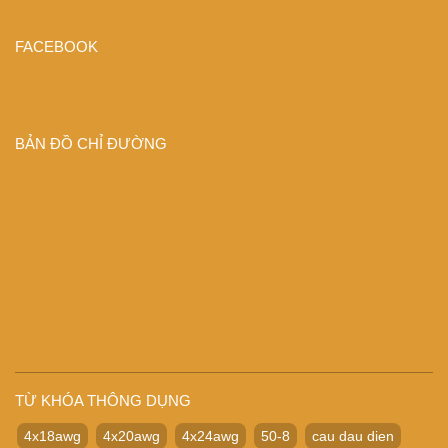
FACEBOOK
BẢN ĐỒ CHỈ ĐƯỜNG
TỪ KHÓA THÔNG DỤNG
4x18awg
4x20awg
4x24awg
50-8
cau dau dien