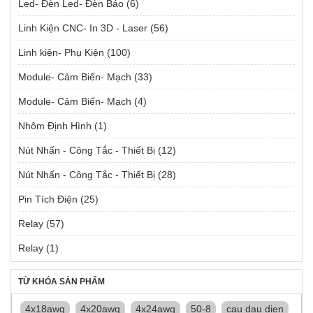
Led- Đèn Led- Đèn Báo
(6)
Linh Kiện CNC- In 3D - Laser
(56)
Linh kiện- Phụ Kiện
(100)
Module- Cảm Biến- Mạch
(33)
Module- Cảm Biến- Mạch
(4)
Nhôm Định Hình
(1)
Nút Nhấn - Công Tắc - Thiết Bị
(12)
Nút Nhấn - Công Tắc - Thiết Bị
(28)
Pin Tích Điện
(25)
Relay
(57)
Relay
(1)
TỪ KHÓA SẢN PHẨM
4x18awg
4x20awg
4x24awg
50-8
cau dau dien