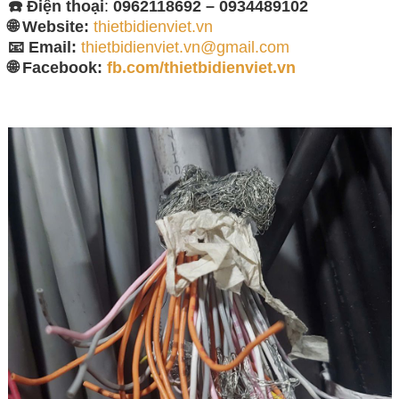
☎️ Điện thoại
:
0962118692 – 0934489102
🌐 Website:
thietbidienviet.vn
📧 Email:
thietbidienviet.vn@gmail.com
🌐 Facebook:
fb.com/thietbidienviet.vn