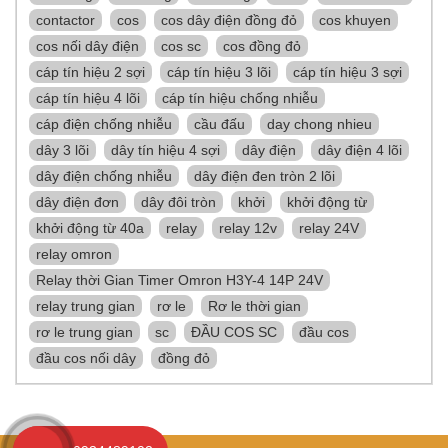
contactor
cos
cos dây điện đồng đỏ
cos khuyen
cos nối dây điện
cos sc
cos đồng đỏ
cáp tín hiệu 2 sợi
cáp tín hiệu 3 lõi
cáp tín hiệu 3 sợi
cáp tín hiệu 4 lõi
cáp tín hiệu chống nhiễu
cáp điện chống nhiễu
cầu đấu
day chong nhieu
dây 3 lõi
dây tín hiệu 4 sợi
dây điện
dây điện 4 lõi
dây điện chống nhiễu
dây điện đen tròn 2 lõi
dây điện đơn
dây đôi tròn
khởi
khởi động từ
khởi động từ 40a
relay
relay 12v
relay 24V
relay omron
Relay thời Gian Timer Omron H3Y-4 14P 24V
relay trung gian
rơ le
Rơ le thời gian
rơ le trung gian
sc
ĐẦU COS SC
đầu cos
đầu cos nối dây
đồng đỏ