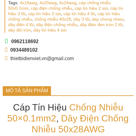
Tags:
4x18awg
,
4x20awg
,
4x24awg
,
cáp chống nhiễu
50x0.1mm
,
cáp điện chống nhiễu
,
cáp tín hiệu 2 sợi
,
cáp tín
hiệu 3 lõi
,
cáp tín hiệu 3 sợi
,
cáp tín hiệu 4 lõi
,
cáp tín hiệu
chống nhiễu
,
chống nhiễu 40x28
,
dây 3 lõi
,
day chong nhieu
,
dây điện 4 lõi
,
dây điện chống nhiễu
,
dây điện đen tròn 2 lõi
,
dây đôi tròn
,
dây tín hiệu 4 sợi
0962118692
0934489102
thietbidienviet.vn@gmail.com
MÔ TẢ SẢN PHẨM
Cáp Tín Hiệu
Chống Nhiễu
50×0.1mm2
,
Dây Điện Chống
Nhiễu
50x28AWG