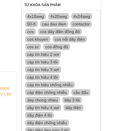
TỪ KHÓA SẢN PHẨM
4x18awg
4x20awg
4x24awg
50-8
cau dau dien
contactor
cos
cos dây điện đồng đỏ
cos khuyen
cos nối dây điện
cos sc
cos đồng đỏ
cáp tín hiệu 2 sợi
cáp tín hiệu 3 lõi
cáp tín hiệu 3 sợi
cáp tín hiệu 4 lõi
cáp tín hiệu chống nhiễu
TIMER
cáp điện chống nhiễu
cầu đấu
V ( 60
day chong nhieu
dây 3 lõi
dây tín hiệu 4 sợi
dây điện
dây điện 4 lõi
dây điện chống nhiễu
dây điện đen tròn 2 lõi