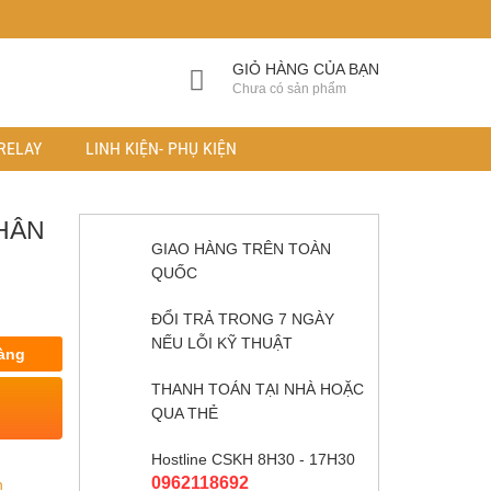
GIỎ HÀNG CỦA BẠN
Chưa có sản phẩm
RELAY
LINH KIỆN- PHỤ KIỆN
HÂN
GIAO HÀNG TRÊN TOÀN
QUỐC
ĐỔI TRẢ TRONG 7 NGÀY
NẾU LỖI KỸ THUẬT
àng
THANH TOÁN TẠI NHÀ HOẶC
QUA THẺ
Hostline CSKH 8H30 - 17H30
0962118692
n