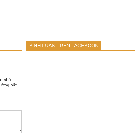
BÌNH LUẬN TRÊN FACEBOOK
ân nhỏ”
ường bắt