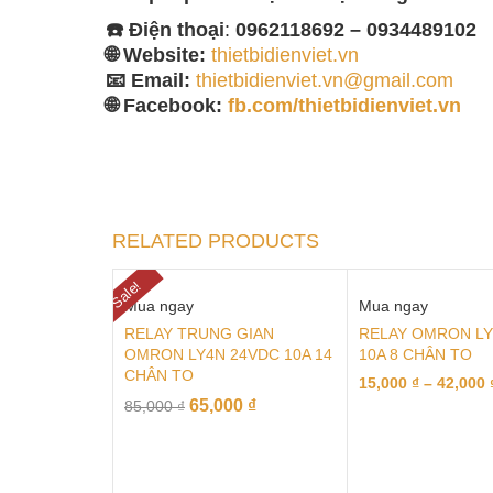
☎️ Điện thoại
:
0962118692 – 0934489102
🌐 Website:
thietbidienviet.vn
📧 Email:
thietbidienviet.vn@gmail.com
🌐 Facebook:
fb.com/thietbidienviet.vn
RELATED PRODUCTS
Sale!
Mua ngay
Mua ngay
RELAY TRUNG GIAN
RELAY OMRON LY
OMRON LY4N 24VDC 10A 14
10A 8 CHÂN TO
CHÂN TO
15,000
₫
–
42,000
65,000
₫
85,000
₫