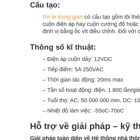
Cấu tạo:
Rơ le trung gian
có cấu tạo gồm lõi thé
cuộn điện áp hay cuộn cường độ hoặc t
định vị bằng ốc vít điều chỉnh. Đối với 
Thông số kĩ thuật:
– Điện áp cuộn dây: 12VDC
– Tiếp điểm: 5A 250VAC
– Thời gian tác động: 20ms max
– Tần số hoạt động: điện: 1 800 lần/giờ
– Tuổi thọ: AC: 50 000 000 min, DC: 10
– Nhiệt độ làm việc: -55oC-70oC
Hỗ trợ về giải pháp – kỹ t
Giải pháp toàn diện về
Hệ thống nhà thô