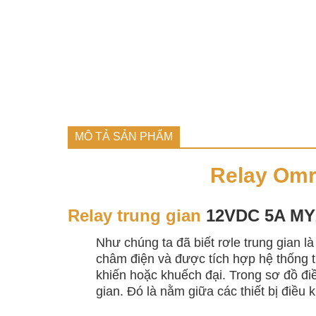
MÔ TẢ SẢN PHẨM
Relay Omr
Relay trung gian
12VDC 5A MY
Như chúng ta đã biết rơle trung gian l
châm điện và được tích hợp hệ thống t
khiến hoặc khuếch đại. Trong sơ đồ điều
gian. Đó là nằm giữa các thiết bị điều 