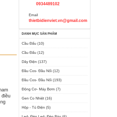
0934489102
Email
thietbidienviet.vn@gmail.com
DANH MỤC SẢN PHẨM
Cầu Đấu
(10)
Cầu Đấu
(12)
Dây Điện
(137)
Đầu Cos- Đầu Nối
(12)
Đầu Cos- Đầu Nối
(193)
Động Cơ- Máy Bơm
(7)
 nam
 điều
Gen Co Nhiệt
(16)
ung
Hộp - Tủ Điện
(5)
Led- Đèn Led- Đèn Báo
(6)