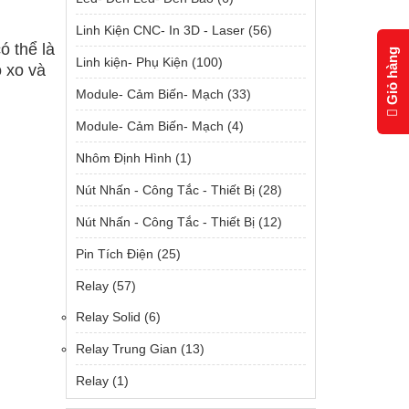
Linh Kiện CNC- In 3D - Laser
(56)
ó thể là
Giỏ hàng
Linh kiện- Phụ Kiện
(100)
 xo và
Module- Cảm Biến- Mạch
(33)
Module- Cảm Biến- Mạch
(4)
Nhôm Định Hình
(1)
Nút Nhấn - Công Tắc - Thiết Bị
(28)
Nút Nhấn - Công Tắc - Thiết Bị
(12)
Pin Tích Điện
(25)
Relay
(57)
Relay Solid
(6)
Relay Trung Gian
(13)
Relay
(1)