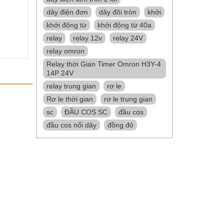
dây điện đơn
dây đôi tròn
khởi
khởi động từ
khởi động từ 40a
relay
relay 12v
relay 24V
relay omron
Relay thời Gian Timer Omron H3Y-4
14P 24V
relay trung gian
rơ le
Rơ le thời gian
rơ le trung gian
sc
ĐẦU COS SC
đầu cos
đầu cos nối dây
đồng đỏ