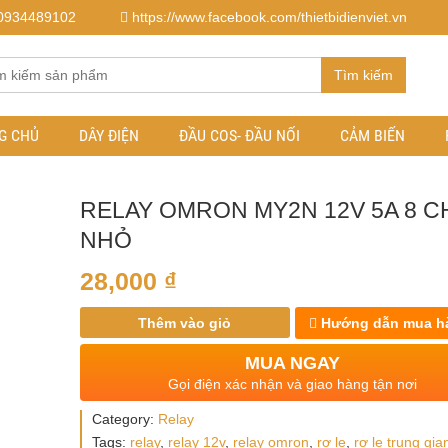
0934489102
https://www.facebook.com/thietbidienviet.vn
Tìm kiếm
G CHỦ
DÂY ĐIỆN
ĐẦU COS- ĐẦU NỐI
CẢM BIẾN
RELAY OMRON MY2N 12V 5A 8 C
NHỎ
28,000
₫
Thêm vào giỏ
Hướng dẫn mua h
MUA NGAY
Gọi điện xác nhận và giao hàng tận nơi
Category:
Relay
Tags:
relay
,
relay 12v
,
relay omron
,
rơ le
,
rơ le trung gia