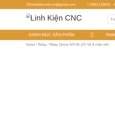
thietbidienviet.vn@gmail.com
0962118692 - 
TRAN
DANH MỤC SẢN PHẨM
Home
/
Relay
/ Relay Omron MY2N 12V 5A 8 chân nhỏ