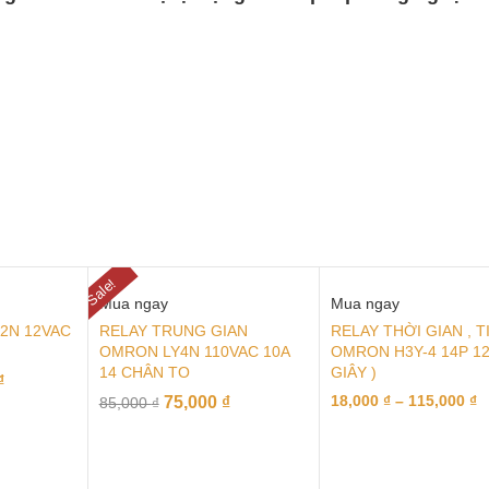
Sale!
Mua ngay
Mua ngay
2N 12VAC
RELAY TRUNG GIAN
RELAY THỜI GIAN , 
OMRON LY4N 110VAC 10A
OMRON H3Y-4 14P 12
14 CHÂN TO
GIÂY )
₫
18,000
₫
–
115,000
₫
75,000
₫
85,000
₫