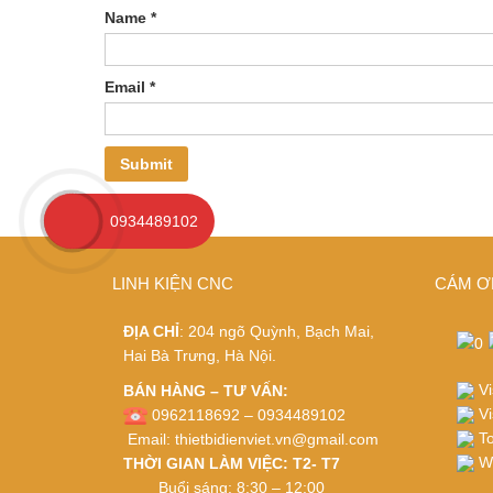
Name
*
Email
*
0934489102
LINH KIỆN CNC
CÁM Ơ
ĐỊA CHỈ
: 204 ngõ Quỳnh, Bạch Mai,
Hai Bà Trưng, Hà Nội.
Vi
BÁN HÀNG – TƯ VẤN:
Vi
0962118692 – 0934489102
To
Email:
thietbidienviet.vn@gmail.com
Wh
THỜI GIAN LÀM VIỆC: T2- T7
Buổi sáng: 8:30 – 12:00