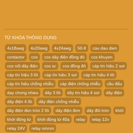
TỪ KHÓA THÔNG DỤNG
4x18awg
4x20awg
4x24awg
50-8
cau dau dien
contactor
cos
cos dây điện đồng đỏ
cos khuyen
cos nối dây điện
cos sc
cos đồng đỏ
cáp tín hiệu 2 sợi
cáp tín hiệu 3 lõi
cáp tín hiệu 3 sợi
cáp tín hiệu 4 lõi
cáp tín hiệu chống nhiễu
cáp điện chống nhiễu
cầu đấu
day chong nhieu
dây 3 lõi
dây tín hiệu 4 sợi
dây điện
dây điện 4 lõi
dây điện chống nhiễu
dây điện đen tròn 2 lõi
dây điện đơn
dây đôi tròn
khởi
khởi động từ
khởi động từ 40a
relay
relay 12v
relay 24V
relay omron