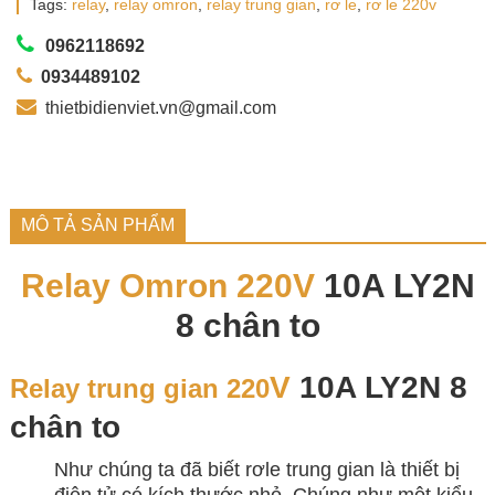
Tags:
relay
,
relay omron
,
relay trung gian
,
rơ le
,
rơ le 220v
0962118692
0934489102
thietbidienviet.vn@gmail.com
MÔ TẢ SẢN PHẨM
Relay Omron 220V
10A LY2N
8 chân to
V
10A LY2N 8
Relay trung gian 220
chân to
Như chúng ta đã biết rơle trung gian là thiết bị
điện tử có kích thước nhỏ. Chúng như một kiểu