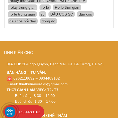
Relay thời Gian Timer Omron H3Y-4 14P 24V
relay trung gian
rơ le
Rơ le thời gian
rơ le trung gian
sc
ĐẦU COS SC
đầu cos
đầu cos nối dây
đồng đỏ
LINH KIỆN CNC
ĐỊA CHỈ
: 204 ngõ Quỳnh, Bạch Mai, Hai Bà Trưng, Hà Nội.
BÁN HÀNG – TƯ VẤN:
0962118692 – 0934489102
Email:
thietbidienviet.vn@gmail.com
THỜI GIAN LÀM VIỆC: T2- T7
Buổi sáng: 8:30 – 12:00
Buổi chiều: 1:30 – 17:00
0934489102
CÁM ƠN QUÝ KHÁCH GHÉ THĂM