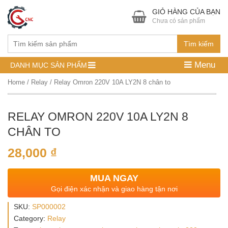
GIỎ HÀNG CỦA BẠN
Chưa có sản phẩm
Tìm kiếm
Menu
DANH MỤC SẢN PHẨM
Home
/
Relay
/ Relay Omron 220V 10A LY2N 8 chân to
RELAY OMRON 220V 10A LY2N 8
CHÂN TO
28,000
₫
MUA NGAY
Gọi điện xác nhận và giao hàng tận nơi
SKU:
SP000002
Category:
Relay