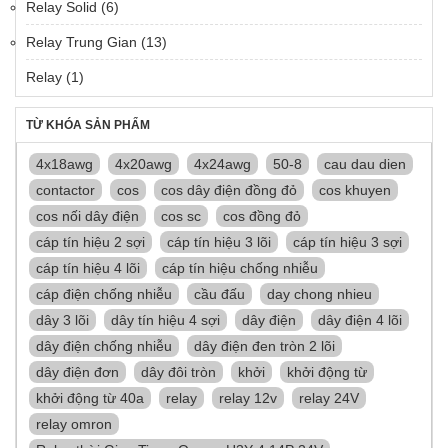
Relay Solid
(6)
Relay Trung Gian
(13)
Relay
(1)
TỪ KHÓA SẢN PHẨM
4x18awg
4x20awg
4x24awg
50-8
cau dau dien
contactor
cos
cos dây điện đồng đỏ
cos khuyen
cos nối dây điện
cos sc
cos đồng đỏ
cáp tín hiệu 2 sợi
cáp tín hiệu 3 lõi
cáp tín hiệu 3 sợi
cáp tín hiệu 4 lõi
cáp tín hiệu chống nhiễu
cáp điện chống nhiễu
cầu đấu
day chong nhieu
dây 3 lõi
dây tín hiệu 4 sợi
dây điện
dây điện 4 lõi
dây điện chống nhiễu
dây điện đen tròn 2 lõi
dây điện đơn
dây đôi tròn
khởi
khởi động từ
khởi động từ 40a
relay
relay 12v
relay 24V
relay omron