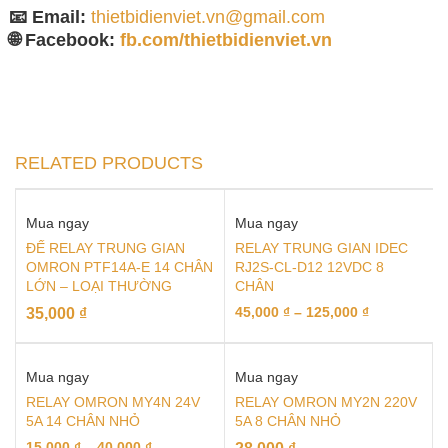
📧 Email:
thietbidienviet.vn@gmail.com
🌐 Facebook:
fb.com/thietbidienviet.vn
RELATED PRODUCTS
Mua ngay
Mua ngay
ĐẾ RELAY TRUNG GIAN
RELAY TRUNG GIAN IDEC
OMRON PTF14A-E 14 CHÂN
RJ2S-CL-D12 12VDC 8
LỚN – LOẠI THƯỜNG
CHÂN
45,000
₫
–
125,000
₫
35,000
₫
Mua ngay
Mua ngay
RELAY OMRON MY4N 24V
RELAY OMRON MY2N 220V
5A 14 CHÂN NHỎ
5A 8 CHÂN NHỎ
15,000
₫
–
40,000
₫