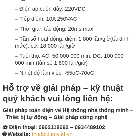
– Điện áp cuộn dây: 220VDC
– Tiếp điểm: 10A 250VAC
– Thời gian tác động: 20ms max
– Tần số hoạt động: điện: 1 800 lần/giờ(tải định
mức), cơ: 18 000 lần/giờ
– Tuổi thọ: AC: 50 000 000 min, DC: 100 000
000 min (tần số 1 800 lần/giờ)
– Nhiệt độ làm việc: -55oC-70oC
Hỗ trợ về giải pháp – kỹ thuật
quý khách vui lòng
liên hệ:
Giải pháp toàn diện về
Hệ thống nhà thông minh
–
Thiết bị tự động – Giải
pháp công nghệ
☎️ Điện thoại
:
0962118692 – 0934489102
🌐 Website:
thietbidienviet.vn