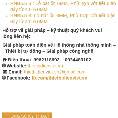
RNB5.5-6 : Lỗ bắt ốc 6MM, Phù hợp với tiết diện
dây từ 4.0-6.0MM
RNB5.5-8: Lỗ bắt ốc 8MM, Phù hợp với tiết diện
dây từ 4.0-6.0MM
Hỗ trợ về giải pháp – kỹ thuật quý khách vui
lòng
liên hệ:
Giải pháp toàn diện về
Hệ thống nhà thông minh
–
Thiết bị tự động – Giải
pháp công nghệ
☎️ Điện thoại
:
0962118692 – 0934489102
🌐 Website:
thietbidienviet.vn
📧 Email:
thietbidienviet.vn@gmail.com
🌐 Facebook:
fb.com/thietbidienviet.vn
THÔNG SỐ KỸ THUẬT