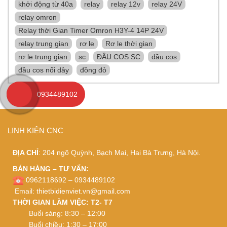
khởi động từ 40a
relay
relay 12v
relay 24V
relay omron
Relay thời Gian Timer Omron H3Y-4 14P 24V
relay trung gian
rơ le
Rơ le thời gian
rơ le trung gian
sc
ĐẦU COS SC
đầu cos
đầu cos nối dây
đồng đỏ
0934489102
LINH KIỆN CNC
ĐỊA CHỈ
: 204 ngõ Quỳnh, Bạch Mai, Hai Bà Trưng, Hà Nội.
BÁN HÀNG – TƯ VẤN:
0962118692 – 0934489102
Email:
thietbidienviet.vn@gmail.com
THỜI GIAN LÀM VIỆC: T2- T7
Buổi sáng: 8:30 – 12:00
Buổi chiều: 1:30 – 17:00