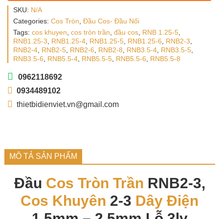
SKU:
N/A
Categories:
Cos Tròn
,
Đầu Cos- Đầu Nối
Tags:
cos khuyen
,
cos tròn trần
,
đầu cos
,
RNB 1.25-5
,
RNB1.25-3
,
RNB1.25-4
,
RNB1.25-5
,
RNB1.25-6
,
RNB2-3
,
RNB2-4
,
RNB2-5
,
RNB2-6
,
RNB2-8
,
RNB3.5-4
,
RNB3.5-5
,
RNB3.5-6
,
RNB5.5-4
,
RNB5.5-5
,
RNB5.5-6
,
RNB5.5-8
0962118692
0934489102
thietbidienviet.vn@gmail.com
MÔ TẢ SẢN PHẨM
Đầu
Cos Tròn Trần
RNB2-3,
Cos Khuyên
2-3
Dây Điện
1.5mm – 2.5mm Lỗ 3ly