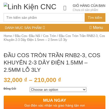
GIỎ HÀNG CỦA BẠN
Chưa có sản phẩm
Tìm kiếm
Menu
DANH MỤC SẢN PHẨM
Home
/
Đầu Cos- Đầu Nối
/
Cos Tròn
/ Đầu Cos Tròn Trần RNB2-3, Cos
Khuyên 2-3 Dây Điện 1.5mm – 2.5mm Lỗ 3ly
ĐẦU COS TRÒN TRẦN RNB2-3, COS
KHUYÊN 2-3 DÂY ĐIỆN 1.5MM –
2.5MM LỖ 3LY
32,000
₫
–
210,000
₫
Đóng Gói
MUA NGAY
Gọi điện xác nhận và giao hàng tận nơi