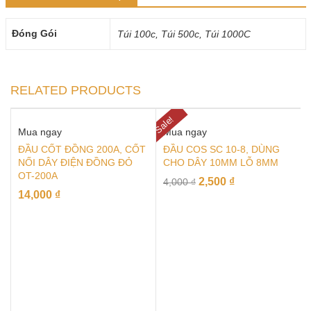
Đóng Gói
Túi 100c, Túi 500c, Túi 1000C
RELATED PRODUCTS
Sale!
Mua ngay
Mua ngay
ĐẦU CỐT ĐỒNG 200A, CỐT
ĐẦU COS SC 10-8, DÙNG
NỐI DÂY ĐIỆN ĐỒNG ĐỎ
CHO DÂY 10MM LỖ 8MM
OT-200A
2,500
₫
4,000
₫
14,000
₫