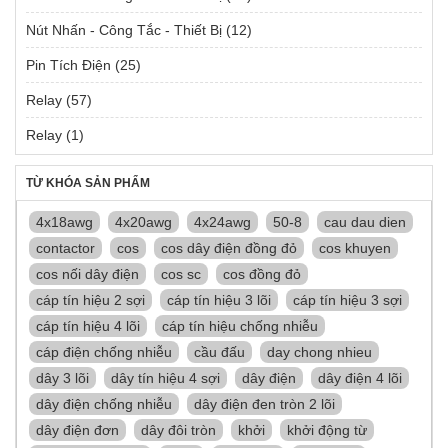
Nút Nhấn - Công Tắc - Thiết Bị
(12)
Pin Tích Điện
(25)
Relay
(57)
Relay
(1)
TỪ KHÓA SẢN PHẨM
4x18awg
4x20awg
4x24awg
50-8
cau dau dien
contactor
cos
cos dây điện đồng đỏ
cos khuyen
cos nối dây điện
cos sc
cos đồng đỏ
cáp tín hiệu 2 sợi
cáp tín hiệu 3 lõi
cáp tín hiệu 3 sợi
cáp tín hiệu 4 lõi
cáp tín hiệu chống nhiễu
cáp điện chống nhiễu
cầu đấu
day chong nhieu
dây 3 lõi
dây tín hiệu 4 sợi
dây điện
dây điện 4 lõi
dây điện chống nhiễu
dây điện đen tròn 2 lõi
dây điện đơn
dây đôi tròn
khởi
khởi động từ