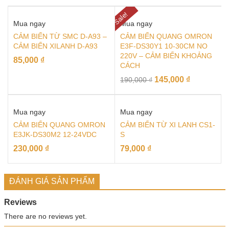
Sale!
Mua ngay
Mua ngay
CẢM BIẾN TỪ SMC D-A93 –
CẢM BIẾN QUANG OMRON
CẢM BIẾN XILANH D-A93
E3F-DS30Y1 10-30CM NO
220V – CẢM BIẾN KHOẢNG
85,000
₫
CÁCH
145,000
₫
190,000
₫
Mua ngay
Mua ngay
CẢM BIẾN QUANG OMRON
CẢM BIẾN TỪ XI LANH CS1-
E3JK-DS30M2 12-24VDC
S
230,000
₫
79,000
₫
ĐÁNH GIÁ SẢN PHẨM
Reviews
There are no reviews yet.