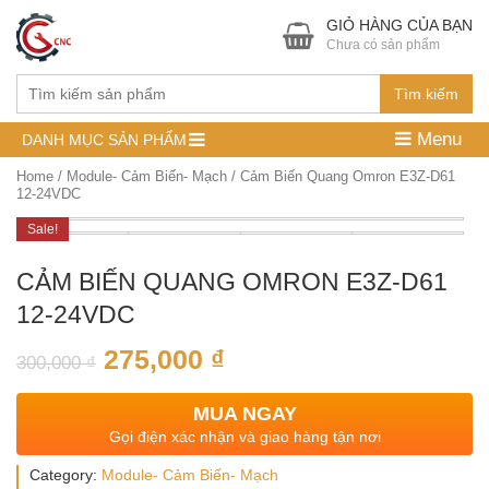
GIỎ HÀNG CỦA BẠN
Chưa có sản phẩm
Tìm kiếm
Menu
DANH MỤC SẢN PHẨM
Home
/
Module- Cảm Biến- Mạch
/ Cảm Biến Quang Omron E3Z-D61
12-24VDC
Sale!
CẢM BIẾN QUANG OMRON E3Z-D61
12-24VDC
275,000
₫
300,000
₫
MUA NGAY
Gọi điện xác nhận và giao hàng tận nơi
Category:
Module- Cảm Biến- Mạch