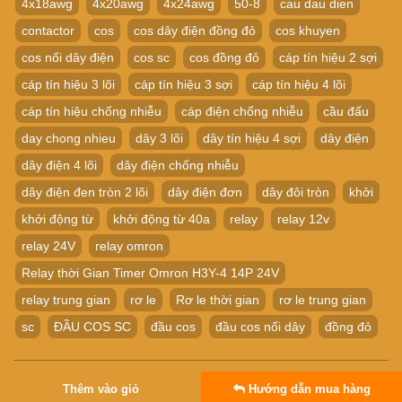
4x18awg
4x20awg
4x24awg
50-8
cau dau dien
contactor
cos
cos dây điện đồng đỏ
cos khuyen
cos nối dây điện
cos sc
cos đồng đỏ
cáp tín hiệu 2 sợi
cáp tín hiệu 3 lõi
cáp tín hiệu 3 sợi
cáp tín hiệu 4 lõi
cáp tín hiệu chống nhiễu
cáp điện chống nhiễu
cầu đấu
day chong nhieu
dây 3 lõi
dây tín hiệu 4 sợi
dây điện
dây điện 4 lõi
dây điện chống nhiễu
dây điện đen tròn 2 lõi
dây điện đơn
dây đôi tròn
khởi
khởi động từ
khởi động từ 40a
relay
relay 12v
relay 24V
relay omron
Relay thời Gian Timer Omron H3Y-4 14P 24V
relay trung gian
rơ le
Rơ le thời gian
rơ le trung gian
sc
ĐẦU COS SC
đầu cos
đầu cos nối dây
đồng đỏ
Copyright © 2010 Website Thuộc Về Linh Kiện CNC
Thêm vào giỏ
Hướng dẫn mua hàng