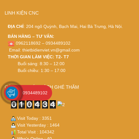
LINH KIỆN CNC
ĐỊA CHỈ
: 204 ngõ Quỳnh, Bạch Mai, Hai Bà Trưng, Hà Nội.
BÁN HÀNG – TƯ VẤN:
0962118692 – 0934489102
Email:
thietbidienviet.vn@gmail.com
THỜI GIAN LÀM VIỆC: T2- T7
Buổi sáng: 8:30 – 12:00
Buổi chiều: 1:30 – 17:00
CÁM ƠN QUÝ KHÁCH GHÉ THĂM
0934489102
Visit Today : 3351
Visit Yesterday : 1464
Total Visit : 104342
Who's Online : 40