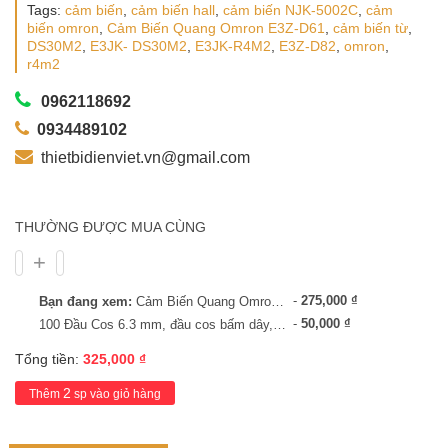
Tags:
cảm biến
,
cảm biến hall
,
cảm biến NJK-5002C
,
cảm
biến omron
,
Cảm Biến Quang Omron E3Z-D61
,
cảm biến từ
,
DS30M2
,
E3JK- DS30M2
,
E3JK-R4M2
,
E3Z-D82
,
omron
,
r4m2
0962118692
0934489102
thietbidienviet.vn@gmail.com
THƯỜNG ĐƯỢC MUA CÙNG
-
275,000
₫
Bạn đang xem:
Cảm Biến Quang Omron E3Z-D61 12-24VDC
-
50,000
₫
100 Đầu Cos 6.3 mm, đầu cos bấm dây, cos dây điện, cos relay, cos cắm
Tổng tiền:
325,000
₫
2
Thêm
sp vào giỏ hàng