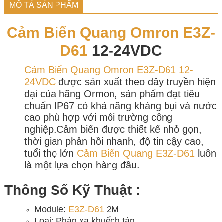
MÔ TẢ SẢN PHẨM
Cảm Biến Quang
Omron E3Z-
D61
12-24VDC
Cảm Biến Quang Omron E3Z-D61 12-
24VDC
được sản xuất theo dây truyền hiện
dại của hãng Ormon, sản phẩm đạt tiêu
chuẩn IP67 có khả năng kháng bụi và nước
cao phù hợp với môi trường công
nghiệp.Cảm biến được thiết kế nhỏ gọn,
thời gian phản hồi nhanh, độ tin cậy cao,
tuổi thọ lớn
Cảm Biến Quang
E3Z-D61
luôn
là một lựa chọn hàng đầu.
Thông Số Kỹ Thuật :
Module:
E3Z-D61
2M
Loại: Phản xạ khuếch tán