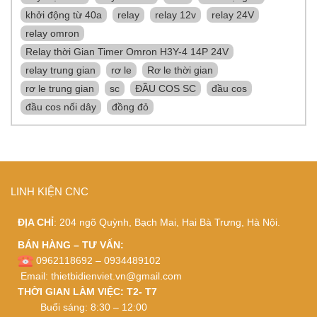
khởi động từ 40a
relay
relay 12v
relay 24V
relay omron
Relay thời Gian Timer Omron H3Y-4 14P 24V
relay trung gian
rơ le
Rơ le thời gian
rơ le trung gian
sc
ĐẦU COS SC
đầu cos
đầu cos nối dây
đồng đỏ
LINH KIỆN CNC
ĐỊA CHỈ
: 204 ngõ Quỳnh, Bạch Mai, Hai Bà Trưng, Hà Nội.
BÁN HÀNG – TƯ VẤN:
0962118692 – 0934489102
Email:
thietbidienviet.vn@gmail.com
THỜI GIAN LÀM VIỆC: T2- T7
Buổi sáng: 8:30 – 12:00