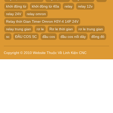
khởi động từ
khởi động từ 40a
relay
relay 12v
relay 24V
relay omron
Relay thời Gian Timer Omron H3Y-4 14P 24V
relay trung gian
rơ le
Rơ le thời gian
rơ le trung gian
sc
ĐẦU COS SC
đầu cos
đầu cos nối dây
đồng đỏ
Copyright © 2010 Website Thuộc Về Linh Kiện CNC