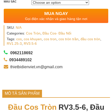
MÀU SẮC
MUA NGAY
Gọi điện xác nhận và giao hàng tận nơi
SKU:
N/A
Categories:
Cos Tròn
,
Đầu Cos- Đầu Nối
Tags:
cos
,
cos khuyen
,
cos tron
,
cos tròn trần
,
đầu cos tròn
,
RV1.25-3
,
RV3.5-6
0962118692
0934489102
thietbidienviet.vn@gmail.com
MÔ TẢ SẢN PHẨM
Đầu Cos Tròn
RV3.5-6, Đầu