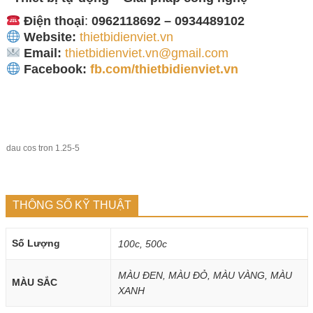
Điện thoại
:
0962118692 – 0934489102
Website:
thietbidienviet.vn
Email:
thietbidienviet.vn@gmail.com
Facebook:
fb.com/thietbidienviet.vn
dau cos tron 1.25-5
THÔNG SỐ KỸ THUẬT
Số Lượng
100c, 500c
MÀU ĐEN, MÀU ĐỎ, MÀU VÀNG, MÀU
MÀU SẮC
XANH