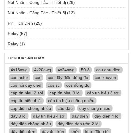
Nút Nhấn - Công Tắc - Thiết Bị
(28)
Nút Nhấn - Công Tắc - Thiết Bị
(12)
Pin Tích Điện
(25)
Relay
(57)
Relay
(1)
TỪ KHÓA SẢN PHẨM
4x18awg
4x20awg
4x24awg
50-8
cau dau dien
contactor
cos
cos dây điện đồng đỏ
cos khuyen
cos nối dây điện
cos sc
cos đồng đỏ
cáp tín hiệu 2 sợi
cáp tín hiệu 3 lõi
cáp tín hiệu 3 sợi
cáp tín hiệu 4 lõi
cáp tín hiệu chống nhiễu
cáp điện chống nhiễu
cầu đấu
day chong nhieu
dây 3 lõi
dây tín hiệu 4 sợi
dây điện
dây điện 4 lõi
dây điện chống nhiễu
dây điện đen tròn 2 lõi
dây điện đơn
dây đôi tròn
khởi
khởi động từ