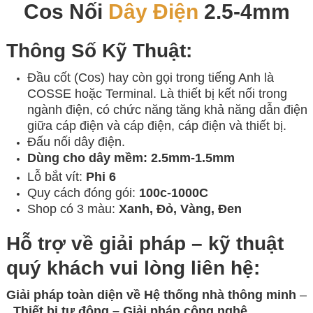
Cos Nối
Dây Điện
2.5-4mm
Thông Số Kỹ Thuật:
Đầu cốt (Cos) hay còn gọi trong tiếng Anh là
COSSE hoặc Terminal. Là thiết bị kết nối trong
ngành điện, có chức năng tăng khả năng dẫn điện
giữa cáp điện và cáp điện, cáp điện và thiết bị.
Đấu nối dây điện.
Dùng cho dây mềm:
2.5
mm-1.5mm
Lỗ bắt vít:
Phi 6
Quy cách đóng gói:
100c-1000C
Shop có 3 màu:
Xanh, Đỏ, Vàng, Đen
Hỗ trợ về giải pháp – kỹ thuật
quý khách vui lòng liên hệ:
Giải pháp toàn diện về
Hệ thống nhà thông minh
–
Thiết bị tự động – Giải
pháp công nghệ