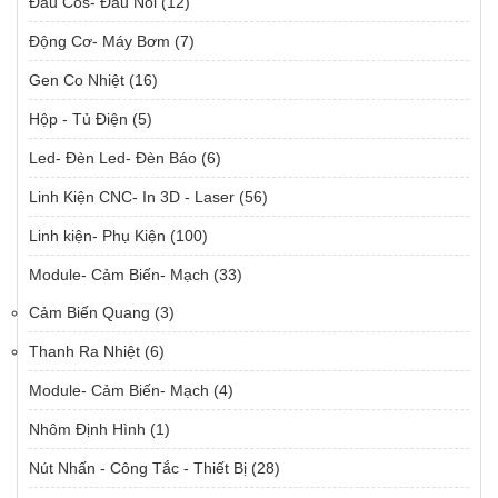
Đầu Cos- Đầu Nối
(12)
Động Cơ- Máy Bơm
(7)
Gen Co Nhiệt
(16)
Hộp - Tủ Điện
(5)
Led- Đèn Led- Đèn Báo
(6)
Linh Kiện CNC- In 3D - Laser
(56)
Linh kiện- Phụ Kiện
(100)
Module- Cảm Biến- Mạch
(33)
Cảm Biến Quang
(3)
Thanh Ra Nhiệt
(6)
Module- Cảm Biến- Mạch
(4)
Nhôm Định Hình
(1)
Nút Nhấn - Công Tắc - Thiết Bị
(28)