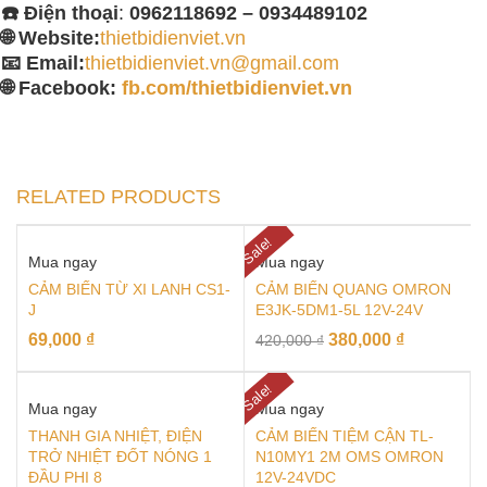
☎️ Điện thoại
:
0962118692 – 0934489102
🌐 Website:
thietbidienviet.vn
📧 Email:
thietbidienviet.vn@gmail.com
🌐 Facebook:
fb.com/thietbidienviet.vn
RELATED PRODUCTS
Sale!
Mua ngay
Mua ngay
CẢM BIẾN TỪ XI LANH CS1-
CẢM BIẾN QUANG OMRON
J
E3JK-5DM1-5L 12V-24V
69,000
₫
380,000
₫
420,000
₫
Sale!
Mua ngay
Mua ngay
THANH GIA NHIỆT, ĐIỆN
CẢM BIẾN TIỆM CẬN TL-
TRỞ NHIỆT ĐỐT NÓNG 1
N10MY1 2M OMS OMRON
ĐẦU PHI 8
12V-24VDC