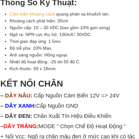
Thông Số Kỹ Thuật:
Cảm biến khoảng cách
quang phản xạ khuếch tán.
Khoảng cách phát hiện: 30cm
Nguồn cấp: 10 – 30 VDC (bao gồm 10% gợn sóng).
Ngõ ra: NPN cực thu hở, 100mA / 30VDC.
Thời gian đáp ứng: 1.5ms
Độ trễ pha: 10% Max.
Ánh sáng nguồn: Hồng ngoại.
Nhiệt độ hoạt động: -25 tới 55 độ C.
Kích thước: 69 x 18mm.
KẾT NỐI CHÂN
–
DÂY NÂU:
Cấp Nguồn Cảm Biến 12V => 24V
–
DÂY XANH:
Cấp Nguồn GND
– DÂY ĐEN:
Chân Xuất Tín Hiệu Điều Khiển
–
DÂY TRẮNG:
MODE ” Chọn Chế Độ Hoạt Động “
+ Nối Vcc: Ngõ ra chân màu đen ở mức cao khi có tác