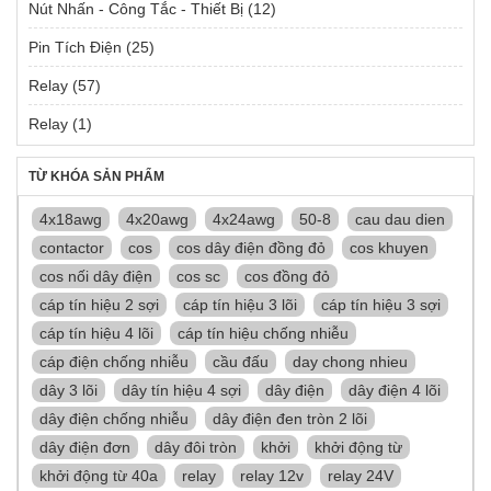
Nút Nhấn - Công Tắc - Thiết Bị
(12)
Pin Tích Điện
(25)
Relay
(57)
Relay
(1)
TỪ KHÓA SẢN PHẨM
4x18awg
4x20awg
4x24awg
50-8
cau dau dien
contactor
cos
cos dây điện đồng đỏ
cos khuyen
cos nối dây điện
cos sc
cos đồng đỏ
cáp tín hiệu 2 sợi
cáp tín hiệu 3 lõi
cáp tín hiệu 3 sợi
cáp tín hiệu 4 lõi
cáp tín hiệu chống nhiễu
cáp điện chống nhiễu
cầu đấu
day chong nhieu
dây 3 lõi
dây tín hiệu 4 sợi
dây điện
dây điện 4 lõi
dây điện chống nhiễu
dây điện đen tròn 2 lõi
dây điện đơn
dây đôi tròn
khởi
khởi động từ
khởi động từ 40a
relay
relay 12v
relay 24V