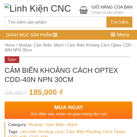
GIỎ HÀNG CỦA BẠN
Chưa có sản phẩm
Tìm kiếm
Menu
DANH MỤC SẢN PHẨM
Home
/
Module- Cảm Biến- Mạch
/ Cảm Biến Khoảng Cách Optex CDD-
40N NPN 30cm
Sale!
CẢM BIẾN KHOẢNG CÁCH OPTEX
CDD-40N NPN 30CM
185,000
₫
220,000
₫
MUA NGAY
Gọi điện xác nhận và giao hàng tận nơi
Category:
Module- Cảm Biến- Mạch
Tags:
cảm biến khoảng cách
,
Cảm Biến Khoảng Cách Optex