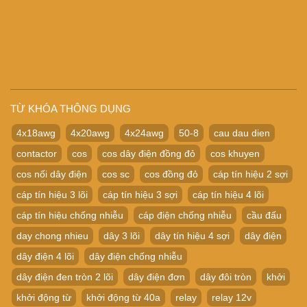
TỪ KHÓA THÔNG DỤNG
4x18awg
4x20awg
4x24awg
50-8
cau dau dien
contactor
cos
cos dây điện đồng đỏ
cos khuyen
cos nối dây điện
cos sc
cos đồng đỏ
cáp tín hiệu 2 sợi
cáp tín hiệu 3 lõi
cáp tín hiệu 3 sợi
cáp tín hiệu 4 lõi
cáp tín hiệu chống nhiễu
cáp điện chống nhiễu
cầu đấu
day chong nhieu
dây 3 lõi
dây tín hiệu 4 sợi
dây điện
dây điện 4 lõi
dây điện chống nhiễu
dây điện đen tròn 2 lõi
dây điện đơn
dây đôi tròn
khởi
khởi động từ
khởi động từ 40a
relay
relay 12v