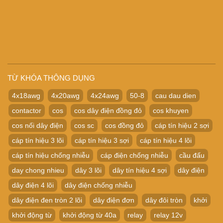
TỪ KHÓA THÔNG DỤNG
4x18awg
4x20awg
4x24awg
50-8
cau dau dien
contactor
cos
cos dây điện đồng đỏ
cos khuyen
cos nối dây điện
cos sc
cos đồng đỏ
cáp tín hiệu 2 sợi
cáp tín hiệu 3 lõi
cáp tín hiệu 3 sợi
cáp tín hiệu 4 lõi
cáp tín hiệu chống nhiễu
cáp điện chống nhiễu
cầu đấu
day chong nhieu
dây 3 lõi
dây tín hiệu 4 sợi
dây điện
dây điện 4 lõi
dây điện chống nhiễu
dây điện đen tròn 2 lõi
dây điện đơn
dây đôi tròn
khởi
khởi động từ
khởi động từ 40a
relay
relay 12v