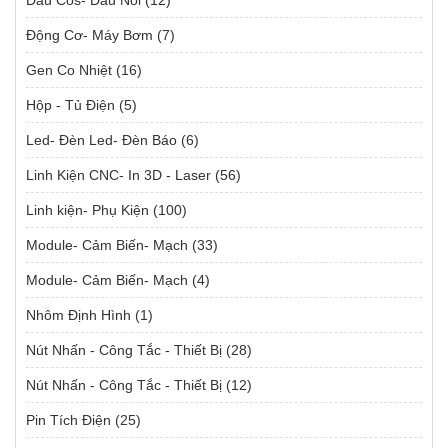
Đầu Cos- Đầu Nối
(12)
Động Cơ- Máy Bơm
(7)
Gen Co Nhiệt
(16)
Hộp - Tủ Điện
(5)
Led- Đèn Led- Đèn Báo
(6)
Linh Kiện CNC- In 3D - Laser
(56)
Linh kiện- Phụ Kiện
(100)
Module- Cảm Biến- Mạch
(33)
Module- Cảm Biến- Mạch
(4)
Nhôm Định Hình
(1)
Nút Nhấn - Công Tắc - Thiết Bị
(28)
Nút Nhấn - Công Tắc - Thiết Bị
(12)
Pin Tích Điện
(25)