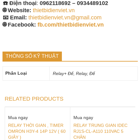
☎️ Điện thoại
:
0962118692 – 0934489102
🌐 Website:
thietbidienviet.vn
📧 Email:
thietbidienviet.vn@gmail.com
🌐 Facebook:
fb.com/thietbidienviet.vn
THÔNG SỐ KỸ THUẬT
Phân Loại
Relay+ Đế, Relay, Đế
RELATED PRODUCTS
Mua ngay
Mua ngay
RELAY THỜI GIAN , TIMER
RELAY TRUNG GIAN IDEC
OMRON H3Y-4 14P 12V ( 60
RJ1S-CL-A110 110VAC 5
GIÂY )
CHÂN