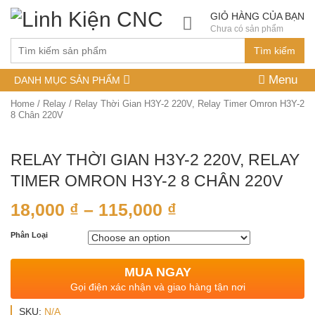
GIỎ HÀNG CỦA BẠN
Chưa có sản phẩm
Tìm kiếm
Menu
DANH MỤC SẢN PHẨM
Home
/
Relay
/ Relay Thời Gian H3Y-2 220V, Relay Timer Omron H3Y-2
8 Chân 220V
RELAY THỜI GIAN H3Y-2 220V, RELAY
TIMER OMRON H3Y-2 8 CHÂN 220V
18,000
₫
–
115,000
₫
Phân Loại
MUA NGAY
Gọi điện xác nhận và giao hàng tận nơi
SKU:
N/A