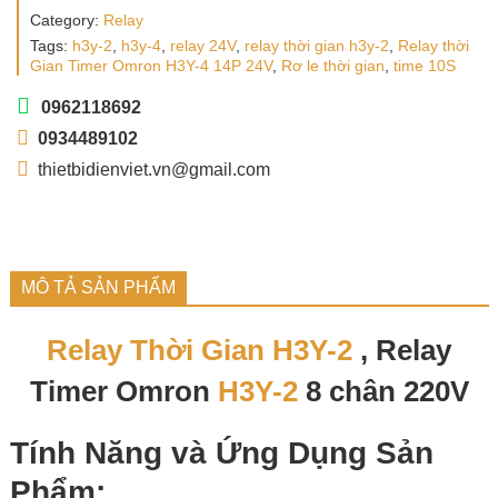
Category:
Relay
Tags:
h3y-2
,
h3y-4
,
relay 24V
,
relay thời gian h3y-2
,
Relay thời
Gian Timer Omron H3Y-4 14P 24V
,
Rơ le thời gian
,
time 10S
0962118692
0934489102
thietbidienviet.vn@gmail.com
MÔ TẢ SẢN PHẨM
Relay Thời Gian H3Y-2
, Relay
Timer Omron
H3Y-2
8 chân 220V
Tính Năng và Ứng Dụng Sản
Phẩm: