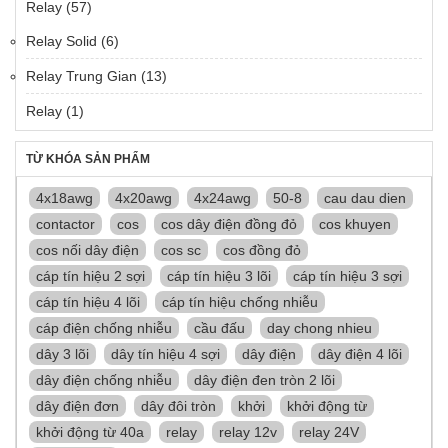
Relay
(57)
Relay Solid
(6)
Relay Trung Gian
(13)
Relay
(1)
TỪ KHÓA SẢN PHẨM
4x18awg
4x20awg
4x24awg
50-8
cau dau dien
contactor
cos
cos dây điện đồng đỏ
cos khuyen
cos nối dây điện
cos sc
cos đồng đỏ
cáp tín hiệu 2 sợi
cáp tín hiệu 3 lõi
cáp tín hiệu 3 sợi
cáp tín hiệu 4 lõi
cáp tín hiệu chống nhiễu
cáp điện chống nhiễu
cầu đấu
day chong nhieu
dây 3 lõi
dây tín hiệu 4 sợi
dây điện
dây điện 4 lõi
dây điện chống nhiễu
dây điện đen tròn 2 lõi
dây điện đơn
dây đôi tròn
khởi
khởi động từ
khởi động từ 40a
relay
relay 12v
relay 24V