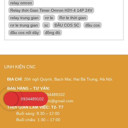
relay omron
Relay thời Gian Timer Omron H3Y-4 14P 24V
relay trung gian
rơ le
Rơ le thời gian
rơ le trung gian
sc
ĐẦU COS SC
đầu cos
đầu cos nối dây
đồng đỏ
LINH KIỆN CNC
ĐỊA CHỈ
: 204 ngõ Quỳnh, Bạch Mai, Hai Bà Trưng, Hà Nội.
BÁN HÀNG – TƯ VẤN:
0962118692 – 0934489102
0934489102
Email:
thietbidienviet.vn@gmail.com
THỜI GIAN LÀM VIỆC: T2- T7
Buổi sáng: 8:30 – 12:00
Buổi chiều: 1:30 – 17:00