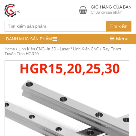
GIỎ HÀNG CỦA BẠN
Chưa có sản phẩm
Tìm kiếm
Menu
DANH MỤC SẢN PHẨM
Home
/
Linh Kiện CNC- In 3D - Laser
/
Linh Kiện CNC
/ Ray Trượt
Tuyến Tính HGR20