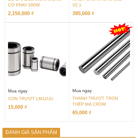
CƠ PHAY 500W
V2.1
2,150,000
₫
395,000
₫
Mua ngay
Mua ngay
THANH TRƯỢT TRÒN
CON TRƯỢT LM12UU
THÉP MẠ CROM
15,000
₫
65,000
₫
ĐÁNH GIÁ SẢN PHẨM