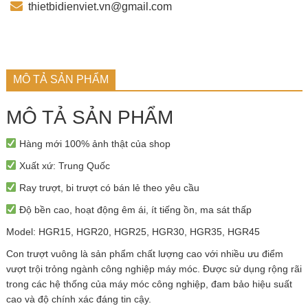
thietbidienviet.vn@gmail.com
MÔ TẢ SẢN PHẨM
MÔ TẢ SẢN PHẨM
Hàng mới 100% ảnh thật của shop
Xuất xứ: Trung Quốc
Ray trượt, bi trượt có bán lẻ theo yêu cầu
Độ bền cao, hoạt động êm ái, ít tiếng ồn, ma sát thấp
Model: HGR15, HGR20, HGR25, HGR30, HGR35, HGR45
Con trượt vuông là sản phẩm chất lượng cao với nhiều ưu điểm
vượt trội trỏng ngành công nghiệp máy móc. Được sử dụng rộng rãi
trong các hệ thống của máy móc công nghiệp, đam bảo hiệu suất
cao và độ chính xác đáng tin cậy.