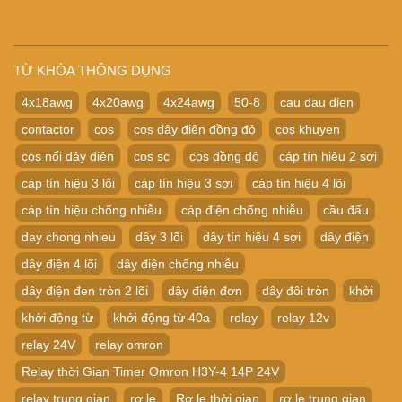
TỪ KHÓA THÔNG DỤNG
4x18awg
4x20awg
4x24awg
50-8
cau dau dien
contactor
cos
cos dây điện đồng đỏ
cos khuyen
cos nối dây điện
cos sc
cos đồng đỏ
cáp tín hiệu 2 sợi
cáp tín hiệu 3 lõi
cáp tín hiệu 3 sợi
cáp tín hiệu 4 lõi
cáp tín hiệu chống nhiễu
cáp điện chống nhiễu
cầu đấu
day chong nhieu
dây 3 lõi
dây tín hiệu 4 sợi
dây điện
dây điện 4 lõi
dây điện chống nhiễu
dây điện đen tròn 2 lõi
dây điện đơn
dây đôi tròn
khởi
khởi động từ
khởi động từ 40a
relay
relay 12v
relay 24V
relay omron
Relay thời Gian Timer Omron H3Y-4 14P 24V
relay trung gian
rơ le
Rơ le thời gian
rơ le trung gian