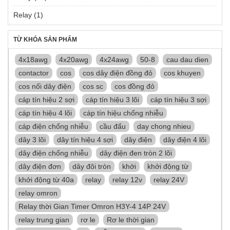
Relay
(1)
TỪ KHÓA SẢN PHẨM
4x18awg
4x20awg
4x24awg
50-8
cau dau dien
contactor
cos
cos dây điện đồng đỏ
cos khuyen
cos nối dây điện
cos sc
cos đồng đỏ
cáp tín hiệu 2 sợi
cáp tín hiệu 3 lõi
cáp tín hiệu 3 sợi
cáp tín hiệu 4 lõi
cáp tín hiệu chống nhiễu
cáp điện chống nhiễu
cầu đấu
day chong nhieu
dây 3 lõi
dây tín hiệu 4 sợi
dây điện
dây điện 4 lõi
dây điện chống nhiễu
dây điện đen tròn 2 lõi
dây điện đơn
dây đôi tròn
khởi
khởi động từ
khởi động từ 40a
relay
relay 12v
relay 24V
relay omron
Relay thời Gian Timer Omron H3Y-4 14P 24V
relay trung gian
rơ le
Rơ le thời gian