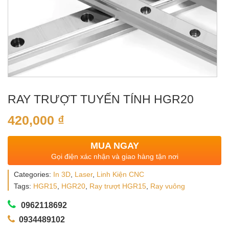
RAY TRƯỢT TUYẾN TÍNH HGR20
420,000
₫
MUA NGAY
Gọi điện xác nhận và giao hàng tận nơi
Categories:
In 3D
,
Laser
,
Linh Kiện CNC
Tags:
HGR15
,
HGR20
,
Ray trượt HGR15
,
Ray vuông
0962118692
0934489102