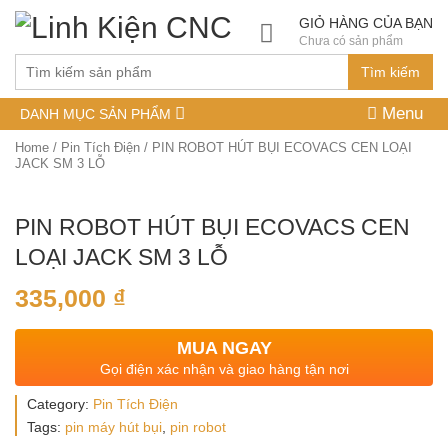
GIỎ HÀNG CỦA BẠN
Chưa có sản phẩm
Tìm kiếm
Menu
DANH MỤC SẢN PHẨM
Home
/
Pin Tích Điện
/ PIN ROBOT HÚT BỤI ECOVACS CEN LOẠI
JACK SM 3 LỖ
PIN ROBOT HÚT BỤI ECOVACS CEN
LOẠI JACK SM 3 LỖ
335,000
₫
MUA NGAY
Gọi điện xác nhận và giao hàng tận nơi
Category:
Pin Tích Điện
Tags:
pin máy hút bụi
,
pin robot