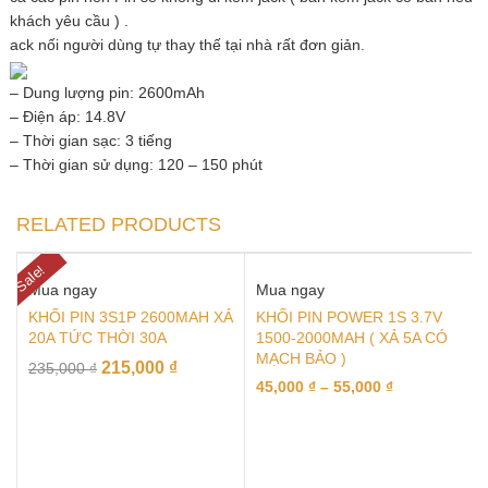
khách yêu cầu ) .
ack nối người dùng tự thay thế tại nhà rất đơn giản.
– Dung lượng pin: 2600mAh
– Điện áp: 14.8V
– Thời gian sạc: 3 tiếng
– Thời gian sử dụng: 120 – 150 phút
RELATED PRODUCTS
Sale!
Mua ngay
Mua ngay
KHỐI PIN 3S1P 2600MAH XẢ
KHỐI PIN POWER 1S 3.7V
20A TỨC THỜI 30A
1500-2000MAH ( XẢ 5A CÓ
MẠCH BẢO )
215,000
₫
235,000
₫
45,000
₫
–
55,000
₫