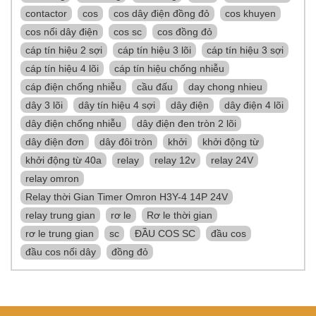
contactor
cos
cos dây điện đồng đỏ
cos khuyen
cos nối dây điện
cos sc
cos đồng đỏ
cáp tín hiệu 2 sợi
cáp tín hiệu 3 lõi
cáp tín hiệu 3 sợi
cáp tín hiệu 4 lõi
cáp tín hiệu chống nhiễu
cáp điện chống nhiễu
cầu đấu
day chong nhieu
dây 3 lõi
dây tín hiệu 4 sợi
dây điện
dây điện 4 lõi
dây điện chống nhiễu
dây điện đen tròn 2 lõi
dây điện đơn
dây đôi tròn
khởi
khởi động từ
khởi động từ 40a
relay
relay 12v
relay 24V
relay omron
Relay thời Gian Timer Omron H3Y-4 14P 24V
relay trung gian
rơ le
Rơ le thời gian
rơ le trung gian
sc
ĐẦU COS SC
đầu cos
đầu cos nối dây
đồng đỏ