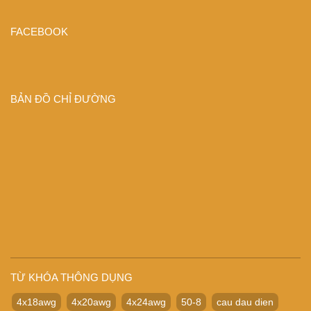
FACEBOOK
BẢN ĐỒ CHỈ ĐƯỜNG
TỪ KHÓA THÔNG DỤNG
4x18awg
4x20awg
4x24awg
50-8
cau dau dien