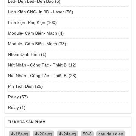
Led- Đèn Led- Đèn Báo
(6)
Linh Kiện CNC- In 3D - Laser
(56)
Linh kiện- Phụ Kiện
(100)
Module- Cảm Biến- Mạch
(4)
Module- Cảm Biến- Mạch
(33)
Nhôm Định Hình
(1)
Nút Nhấn - Công Tắc - Thiết Bị
(12)
Nút Nhấn - Công Tắc - Thiết Bị
(28)
Pin Tích Điện
(25)
Relay
(57)
Relay
(1)
TỪ KHÓA SẢN PHẨM
4x18awg
4x20awg
4x24awg
50-8
cau dau dien