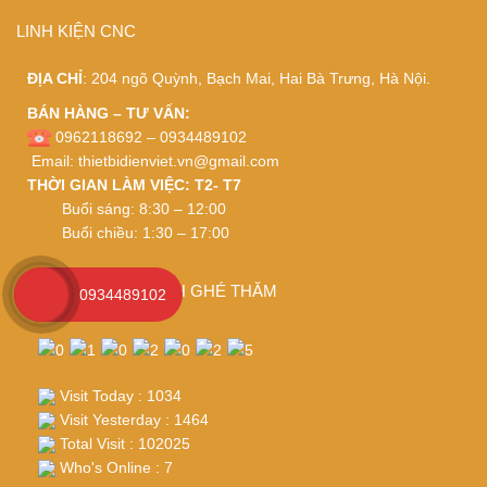
LINH KIỆN CNC
ĐỊA CHỈ
: 204 ngõ Quỳnh, Bạch Mai, Hai Bà Trưng, Hà Nội.
BÁN HÀNG – TƯ VẤN:
0962118692 – 0934489102
Email:
thietbidienviet.vn@gmail.com
THỜI GIAN LÀM VIỆC: T2- T7
Buổi sáng: 8:30 – 12:00
Buổi chiều: 1:30 – 17:00
CÁM ƠN QUÝ KHÁCH GHÉ THĂM
0934489102
Visit Today : 1034
Visit Yesterday : 1464
Total Visit : 102025
Who's Online : 7