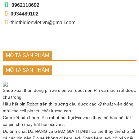
0962118692
0934489102
thietbidienviet.vn@gmail.com
MÔ TẢ SẢN PHẨM
MÔ TẢ SẢN PHẨM
Shop xuất thân đóng pin xe điện và robot nên Pin và mạch rất được
chú trọng.
Hầu hết pin Robot trên thị trường đều được các kỹ thuật viên đóng
mới các cell pin với chất lượng cao.
Cam kết bảo hành. Pin robot hút bụi Ecovacs thay thế hầu hết tất
cả pin cho máy hút bụi ecovacs.
Do tính chất Đa NĂNG và GIẢM GIÁ THÀNH có thể thay thế cho tất
cả các pin nên Pin sẽ không đi kèm jack ( bản kèm jack có bán nếu