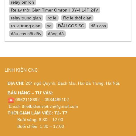
relay omron
Relay thời Gian Timer Omron H3Y-4 14P 24V
relay trung gian
rơ le
Rơ le thời gian
rơ le trung gian
sc
ĐẦU COS SC
đầu cos
đầu cos nối dây
đồng đỏ
LINH KIỆN CNC
ĐỊA CHỈ
: 204 ngõ Quỳnh, Bạch Mai, Hai Bà Trưng, Hà Nội.
BÁN HÀNG – TƯ VẤN:
0962118692 – 0934489102
Email:
thietbidienviet.vn@gmail.com
THỜI GIAN LÀM VIỆC: T2- T7
Buổi sáng: 8:30 – 12:00
Buổi chiều: 1:30 – 17:00