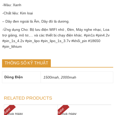
-Màu: Xanh
-Chất liệu: Kim loại
– Dây đen ngoài là Âm, Dây đỏ là dương.
-Ứng dụng Cho: Bộ lưu điện WIFI nhỏ , Đèn, Máy nghe nhạc, Loa
trợ giảng, mô tơ,… và các thiết bị chạy điện khác. #pin1s #pin4.2v
#pin_1s_4.2v #pin_lipo #pin_lipo_1s_3.7v #khối_pin #18650
#pin_lithium
THÔNG SỐ KỸ THUẬT
Dòng Điện
1500mah, 2000mah
RELATED PRODUCTS
Sale!
Sale!
Mua ngay
Mua ngay