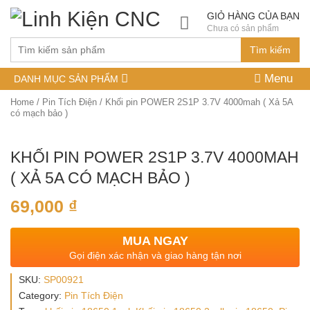
GIỎ HÀNG CỦA BẠN
Chưa có sản phẩm
Tìm kiếm
Menu
DANH MỤC SẢN PHẨM
Home
/
Pin Tích Điện
/ Khối pin POWER 2S1P 3.7V 4000mah ( Xả 5A
có mạch bảo )
KHỐI PIN POWER 2S1P 3.7V 4000MAH
( XẢ 5A CÓ MẠCH BẢO )
69,000
₫
MUA NGAY
Gọi điện xác nhận và giao hàng tận nơi
SKU:
SP00921
Category:
Pin Tích Điện