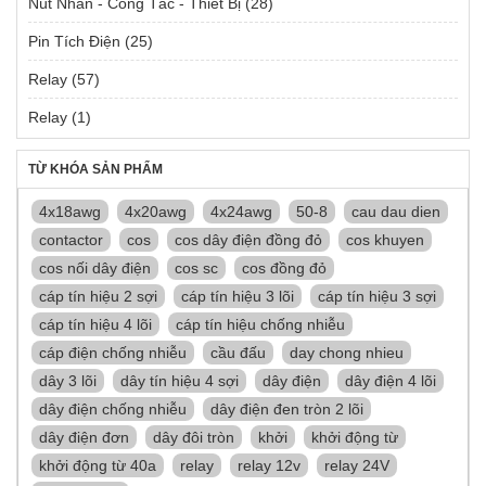
Nút Nhấn - Công Tắc - Thiết Bị
(28)
Pin Tích Điện
(25)
Relay
(57)
Relay
(1)
TỪ KHÓA SẢN PHẨM
4x18awg
4x20awg
4x24awg
50-8
cau dau dien
contactor
cos
cos dây điện đồng đỏ
cos khuyen
cos nối dây điện
cos sc
cos đồng đỏ
cáp tín hiệu 2 sợi
cáp tín hiệu 3 lõi
cáp tín hiệu 3 sợi
cáp tín hiệu 4 lõi
cáp tín hiệu chống nhiễu
cáp điện chống nhiễu
cầu đấu
day chong nhieu
dây 3 lõi
dây tín hiệu 4 sợi
dây điện
dây điện 4 lõi
dây điện chống nhiễu
dây điện đen tròn 2 lõi
dây điện đơn
dây đôi tròn
khởi
khởi động từ
khởi động từ 40a
relay
relay 12v
relay 24V