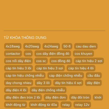
TỪ KHÓA THÔNG DỤNG
4x18awg
4x20awg
4x24awg
50-8
cau dau dien
contactor
cos
cos dây điện đồng đỏ
cos khuyen
cos nối dây điện
cos sc
cos đồng đỏ
cáp tín hiệu 2 sợi
cáp tín hiệu 3 lõi
cáp tín hiệu 3 sợi
cáp tín hiệu 4 lõi
cáp tín hiệu chống nhiễu
cáp điện chống nhiễu
cầu đấu
day chong nhieu
dây 3 lõi
dây tín hiệu 4 sợi
dây điện
dây điện 4 lõi
dây điện chống nhiễu
dây điện đen tròn 2 lõi
dây điện đơn
dây đôi tròn
khởi
khởi động từ
khởi động từ 40a
relay
relay 12v