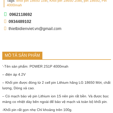
Tags:
khối pin 18650 1cel
,
Khối pin 18650 2cell
,
pin 18650
,
Pin
4000mah
0962118692
0934489102
thietbidienviet.vn@gmail.com
MÔ TẢ SẢN PHẨM
‘-Tên sản phẩm: POWER 2S1P 4000mah
– điện áp 4.2V
– Khối pin được đóng từ 2 cell pin Lithium hãng LG 18650 Mới, chất
lượng, Dòng xả cao.
– Có mạch bảo vệ pin Lithium ion 1S nên pin rất bền. Và được bọc
màng co nhiệt dày bên ngoài để bảo vệ mạch và toàn bộ khối pin.
-Khối pin rất gọn nhẹ Chỉ khoảng trên 100g.