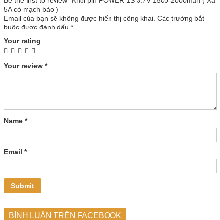
Be the first to review “Khối pin POWER 1S 3.7V 1500-2000mah ( Xả
5A có mạch bảo )”
Email của bạn sẽ không được hiển thị công khai.
Các trường bắt
buộc được đánh dấu
*
Your rating
Your review
*
Name
*
Email
*
BÌNH LUẬN TRÊN FACEBOOK