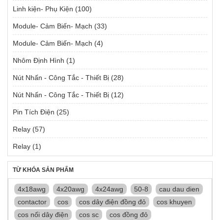
Linh kiện- Phụ Kiện
(100)
Module- Cảm Biến- Mạch
(33)
Module- Cảm Biến- Mạch
(4)
Nhôm Định Hình
(1)
Nút Nhấn - Công Tắc - Thiết Bị
(28)
Nút Nhấn - Công Tắc - Thiết Bị
(12)
Pin Tích Điện
(25)
Relay
(57)
Relay
(1)
TỪ KHÓA SẢN PHẨM
4x18awg
4x20awg
4x24awg
50-8
cau dau dien
contactor
cos
cos dây điện đồng đỏ
cos khuyen
cos nối dây điện
cos sc
cos đồng đỏ