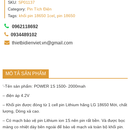
SKU:
SP01137
Category:
Pin Tích Điện
Tags:
khối pin 18650 1cel
,
pin 18650
0962118692
0934489102
thietbidienviet.vn@gmail.com
MÔ TẢ SẢN PHẨM
‘-Tên sản phẩm: POWER 1S 1500- 2000mah
– điện áp 4.2V
– Khối pin được đóng từ 1 cell pin Lithium hãng LG 18650 Mới, chất
lượng, Dòng xả cao.
– Có mạch bảo vệ pin Lithium ion 1S nên pin rất bền. Và được bọc
màng co nhiệt dày bên ngoài để bảo vệ mạch và toàn bộ khối pin.