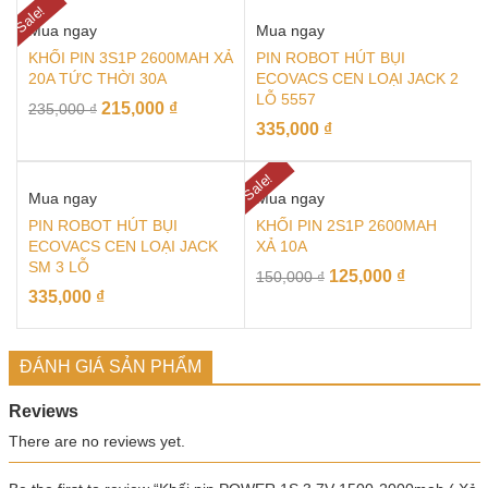
Sale!
Mua ngay
Mua ngay
KHỐI PIN 3S1P 2600MAH XẢ
PIN ROBOT HÚT BỤI
20A TỨC THỜI 30A
ECOVACS CEN LOẠI JACK 2
LỖ 5557
215,000
₫
235,000
₫
335,000
₫
Sale!
Mua ngay
Mua ngay
PIN ROBOT HÚT BỤI
KHỐI PIN 2S1P 2600MAH
ECOVACS CEN LOẠI JACK
XẢ 10A
SM 3 LỖ
125,000
₫
150,000
₫
335,000
₫
ĐÁNH GIÁ SẢN PHẨM
Reviews
There are no reviews yet.