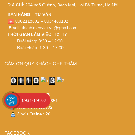
ĐỊA CHỈ
: 204 ngõ Quỳnh, Bạch Mai, Hai Bà Trưng, Hà Nội.
BÁN HÀNG – TƯ VẤN:
0962118692 – 0934489102
Email:
thietbidienviet.vn@gmail.com
THỜI GIAN LÀM VIỆC: T2- T7
Buổi sáng: 8:30 – 12:00
Buổi chiều: 1:30 – 17:00
CÁM ƠN QUÝ KHÁCH GHÉ THĂM
Visit Today : 5690
0934489102
Visit Yesterday : 3851
Total Visit : 110532
Who's Online : 26
FACEBOOK