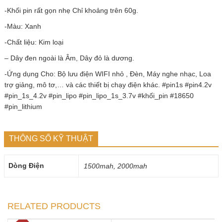
-Khối pin rất gọn nhẹ Chỉ khoảng trên 60g.
-Màu: Xanh
-Chất liệu: Kim loại
– Dây đen ngoài là Âm, Dây đỏ là dương.
-Ứng dụng Cho: Bộ lưu điện WIFI nhỏ , Đèn, Máy nghe nhạc, Loa
trợ giảng, mô tơ,… và các thiết bị chạy điện khác. #pin1s #pin4.2v
#pin_1s_4.2v #pin_lipo #pin_lipo_1s_3.7v #khối_pin #18650
#pin_lithium
THÔNG SỐ KỸ THUẬT
Dòng Điện
1500mah, 2000mah
RELATED PRODUCTS