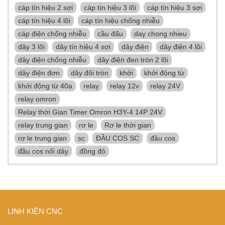
cáp tín hiệu 2 sợi
cáp tín hiệu 3 lõi
cáp tín hiệu 3 sợi
cáp tín hiệu 4 lõi
cáp tín hiệu chống nhiễu
cáp điện chống nhiễu
cầu đấu
day chong nhieu
dây 3 lõi
dây tín hiệu 4 sợi
dây điện
dây điện 4 lõi
dây điện chống nhiễu
dây điện đen tròn 2 lõi
dây điện đơn
dây đôi tròn
khởi
khởi động từ
khởi động từ 40a
relay
relay 12v
relay 24V
relay omron
Relay thời Gian Timer Omron H3Y-4 14P 24V
relay trung gian
rơ le
Rơ le thời gian
rơ le trung gian
sc
ĐẦU COS SC
đầu cos
đầu cos nối dây
đồng đỏ
LINH KIỆN CNC