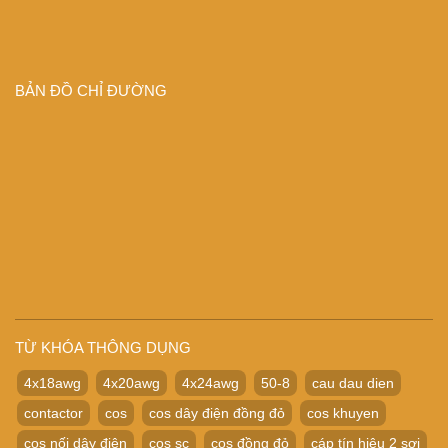
BẢN ĐỒ CHỈ ĐƯỜNG
TỪ KHÓA THÔNG DỤNG
4x18awg
4x20awg
4x24awg
50-8
cau dau dien
contactor
cos
cos dây điện đồng đỏ
cos khuyen
cos nối dây điện
cos sc
cos đồng đỏ
cáp tín hiệu 2 sợi