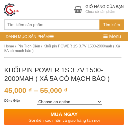
GIỎ HÀNG CỦA BẠN
Chưa có sản phẩm
Tìm kiếm
Menu
DANH MỤC SẢN PHẨM
Home
/
Pin Tích Điện
/ Khối pin POWER 1S 3.7V 1500-2000mah ( Xả
5A có mạch bảo )
KHỐI PIN POWER 1S 3.7V 1500-
2000MAH ( XẢ 5A CÓ MẠCH BẢO )
45,000
₫
–
55,000
₫
Dòng Điện
MUA NGAY
Gọi điện xác nhận và giao hàng tận nơi