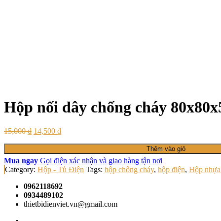
Hộp nối dây chống cháy 80x80
15,000
₫
14,500
₫
Thêm vào giỏ
Mua ngay
Gọi điện xác nhận và giao hàng tận nơi
Category:
Hộp - Tủ Điện
Tags:
hộp chống cháy
,
hộp điện
,
Hộp nhựa
0962118692
0934489102
thietbidienviet.vn@gmail.com