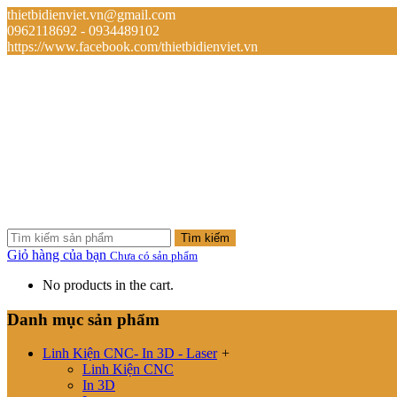
thietbidienviet.vn@gmail.com
0962118692 - 0934489102
https://www.facebook.com/thietbidienviet.vn
Tìm kiếm
Giỏ hàng của bạn
Chưa có sản phẩm
No products in the cart.
Danh mục sản phẩm
Linh Kiện CNC- In 3D - Laser
+
Linh Kiện CNC
In 3D