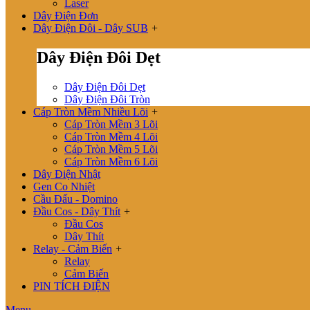
Laser
Dây Điện Đơn
Dây Điện Đôi - Dây SUB
+
Dây Điện Đôi Dẹt
Dây Điện Đôi Dẹt
Dây Điện Đôi Tròn
Cáp Tròn Mềm Nhiều Lõi
+
Cáp Tròn Mềm 3 Lõi
Cáp Tròn Mềm 4 Lõi
Cáp Tròn Mềm 5 Lõi
Cáp Tròn Mềm 6 Lõi
Dây Điện Nhật
Gen Co Nhiệt
Cầu Đấu - Domino
Đầu Cos - Dây Thít
+
Đầu Cos
Dây Thít
Relay - Cảm Biến
+
Relay
Cảm Biến
PIN TÍCH ĐIỆN
Menu