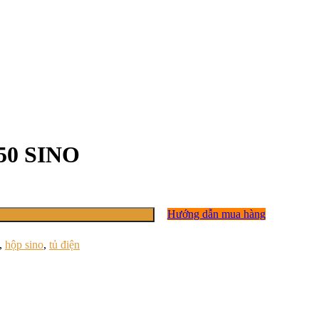
x50 SINO
Hướng dẫn mua hàng
,
hộp sino
,
tủ điện