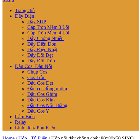
Trang chủ
Dây Điện
Dây SUP
Cáp Tròn Mềm 3 Lõi
Cáp Tròn Mềm 4 Lõi
Dây Chống Nhiễu
Dây Điện Đơn
Dây Điện Nhật
Dây Đôi Dẹt
Dây Đôi Tròn
Đầu Cos- Đầu Nối
Chụp Cos
Cos Tròn
Đầu Cos Dẹt
Đầu cos đồng nhôm
Đầu Cos Ghim
Đầu Cos Kim
Đầu Cos Nối Thẳng
Đầu Cos Y
Cảm Biến
Relay
Linh kiện- Phụ Kiện
Home
/
Hộp - Tủ Điện
/ Hộp nối dây chống cháy 80x80x50 SINO