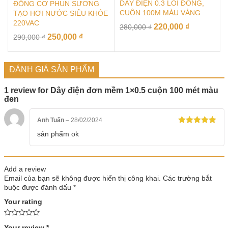
DÂY ĐIỆN 0.3 LÕI ĐỒNG,
ĐỘNG CƠ PHUN SƯƠNG
CUỘN 100M MÀU VÀNG
TẠO HƠI NƯỚC SIÊU KHỎE
220VAC
220,000
₫
280,000
₫
250,000
₫
290,000
₫
ĐÁNH GIÁ SẢN PHẨM
1 review for
Dây điện đơn mềm 1×0.5 cuộn 100 mét màu
đen
Anh Tuấn
–
28/02/2024
Rated
5
out
sản phẩm ok
of 5
Add a review
Email của bạn sẽ không được hiển thị công khai.
Các trường bắt
buộc được đánh dấu
*
Your rating
Your review
*