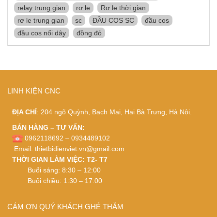
relay trung gian
rơ le
Rơ le thời gian
rơ le trung gian
sc
ĐẦU COS SC
đầu cos
đầu cos nối dây
đồng đỏ
LINH KIỆN CNC
ĐỊA CHỈ
: 204 ngõ Quỳnh, Bạch Mai, Hai Bà Trưng, Hà Nội.
BÁN HÀNG – TƯ VẤN:
0962118692 – 0934489102
Email:
thietbidienviet.vn@gmail.com
THỜI GIAN LÀM VIỆC: T2- T7
Buổi sáng: 8:30 – 12:00
Buổi chiều: 1:30 – 17:00
CÁM ƠN QUÝ KHÁCH GHÉ THĂM