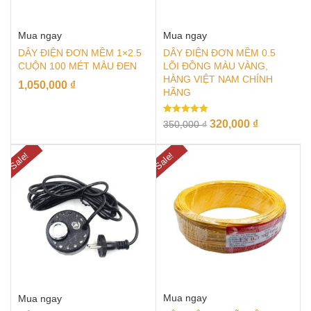
Mua ngay
Mua ngay
DÂY ĐIỆN ĐƠN MỀM 1×2.5
DÂY ĐIỆN ĐƠN MỀM 0.5
CUỘN 100 MÉT MÀU ĐEN
LÕI ĐỒNG MÀU VÀNG,
HÀNG VIỆT NAM CHÍNH
1,050,000
₫
HÃNG
Rated
320,000
₫
350,000
₫
5.00
out of 5
Sale!
Sale!
Mua ngay
Mua ngay