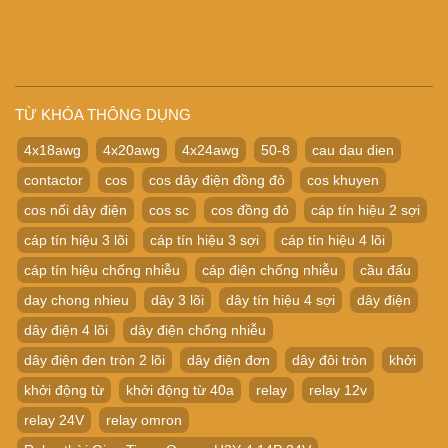
TỪ KHÓA THÔNG DỤNG
4x18awg
4x20awg
4x24awg
50-8
cau dau dien
contactor
cos
cos dây điện đồng đỏ
cos khuyen
cos nối dây điện
cos sc
cos đồng đỏ
cáp tín hiệu 2 sợi
cáp tín hiệu 3 lõi
cáp tín hiệu 3 sợi
cáp tín hiệu 4 lõi
cáp tín hiệu chống nhiễu
cáp điện chống nhiễu
cầu đấu
day chong nhieu
dây 3 lõi
dây tín hiệu 4 sợi
dây điện
dây điện 4 lõi
dây điện chống nhiễu
dây điện đen tròn 2 lõi
dây điện đơn
dây đôi tròn
khởi
khởi động từ
khởi động từ 40a
relay
relay 12v
relay 24V
relay omron