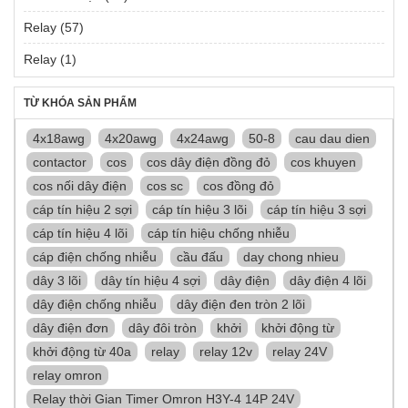
Relay
(57)
Relay
(1)
TỪ KHÓA SẢN PHẨM
4x18awg
4x20awg
4x24awg
50-8
cau dau dien
contactor
cos
cos dây điện đồng đỏ
cos khuyen
cos nối dây điện
cos sc
cos đồng đỏ
cáp tín hiệu 2 sợi
cáp tín hiệu 3 lõi
cáp tín hiệu 3 sợi
cáp tín hiệu 4 lõi
cáp tín hiệu chống nhiễu
cáp điện chống nhiễu
cầu đấu
day chong nhieu
dây 3 lõi
dây tín hiệu 4 sợi
dây điện
dây điện 4 lõi
dây điện chống nhiễu
dây điện đen tròn 2 lõi
dây điện đơn
dây đôi tròn
khởi
khởi động từ
khởi động từ 40a
relay
relay 12v
relay 24V
relay omron
Relay thời Gian Timer Omron H3Y-4 14P 24V