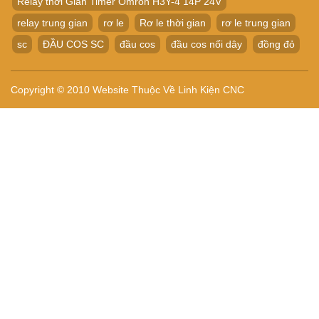
Relay thời Gian Timer Omron H3Y-4 14P 24V
relay trung gian
rơ le
Rơ le thời gian
rơ le trung gian
sc
ĐẦU COS SC
đầu cos
đầu cos nối dây
đồng đỏ
Copyright © 2010 Website Thuộc Về Linh Kiện CNC