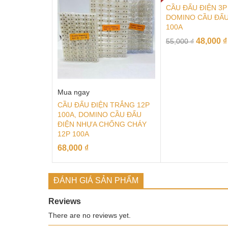
CẦU ĐẤU ĐIỆN 3P
DOMINO CẦU ĐẤU
100A
48,000
₫
55,000
₫
Mua ngay
CẦU ĐẤU ĐIỆN TRẮNG 12P
100A, DOMINO CẦU ĐẤU
ĐIỆN NHỰA CHỐNG CHÁY
12P 100A
68,000
₫
ĐÁNH GIÁ SẢN PHẨM
Reviews
There are no reviews yet.