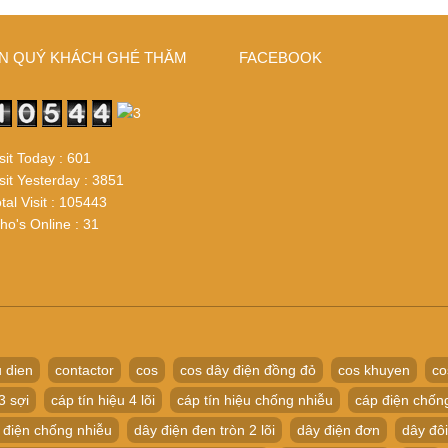
N QUÝ KHÁCH GHÉ THĂM
FACEBOOK
sit Today : 601
sit Yesterday : 3851
tal Visit : 105443
o's Online : 31
 dien
contactor
cos
cos dây điện đồng đỏ
cos khuyen
co
3 sợi
cáp tín hiệu 4 lõi
cáp tín hiệu chống nhiễu
cáp điện chốn
 điện chống nhiễu
dây điện đen tròn 2 lõi
dây điện đơn
dây đôi