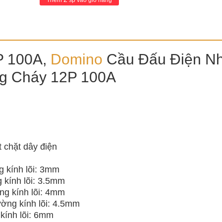
Thêm
sp vào giỏ hàng
P 100A,
Domino
Cầu Đấu Điện N
g Cháy 12P 100A
t chặt dây điện
g kính lõi: 3mm
 kính lõi: 3.5mm
ng kính lõi: 4mm
ường kính lõi: 4.5mm
kính lõi: 6mm