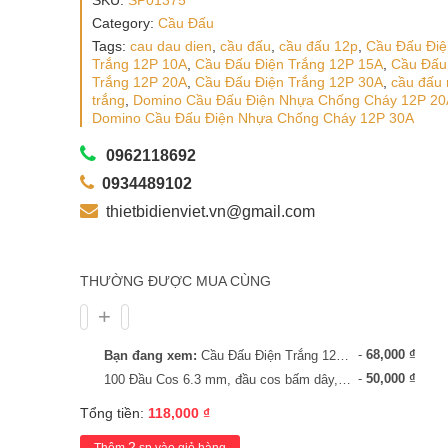
SKU:
SP01375
Category:
Cầu Đấu
Tags:
cau dau dien
,
cầu đấu
,
cầu đấu 12p
,
Cầu Đấu Điệ
Trắng 12P 10A
,
Cầu Đấu Điện Trắng 12P 15A
,
Cầu Đấu
Trắng 12P 20A
,
Cầu Đấu Điện Trắng 12P 30A
,
cầu đấu
trắng
,
Domino Cầu Đấu Điện Nhựa Chống Cháy 12P 20
Domino Cầu Đấu Điện Nhựa Chống Cháy 12P 30A
0962118692
0934489102
thietbidienviet.vn@gmail.com
THƯỜNG ĐƯỢC MUA CÙNG
-
68,000
₫
Bạn đang xem:
Cầu Đấu Điện Trắng 12P 100A, Domino Cầu Đấu Điện Nhựa Chống Cháy 12P 100A
-
50,000
₫
100 Đầu Cos 6.3 mm, đầu cos bấm dây, cos dây điện, cos relay, cos cắm
Tổng tiền:
118,000
₫
2