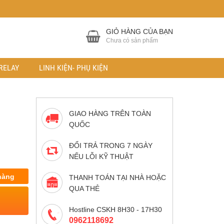
GIỎ HÀNG CỦA BẠN
Chưa có sản phẩm
RELAY
LINH KIỆN- PHỤ KIỆN
GIAO HÀNG TRÊN TOÀN
QUỐC
ĐỔI TRẢ TRONG 7 NGÀY
NẾU LỖI KỸ THUẬT
hàng
THANH TOÁN TẠI NHÀ HOẶC
QUA THẺ
Hostline CSKH 8H30 - 17H30
0962118692