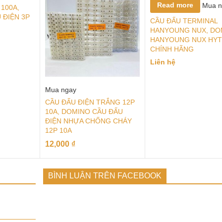
Read more
Mua n
 100A,
 ĐIỆN 3P
CẦU ĐẤU TERMINAL
HANYOUNG NUX, DO
HANYOUNG NUX HY
CHÍNH HÃNG
Liên hệ
Mua ngay
CẦU ĐẤU ĐIỆN TRẮNG 12P
10A, DOMINO CẦU ĐẤU
ĐIỆN NHỰA CHỐNG CHÁY
12P 10A
12,000
₫
BÌNH LUẬN TRÊN FACEBOOK