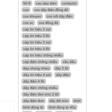
50-8
cau dau dien
contactor
cos
cos dây điện đồng đỏ
cos khuyen
cos nối dây điện
cos sc
cos đồng đỏ
cáp tín hiệu 2 sợi
cáp tín hiệu 3 lõi
cáp tín hiệu 3 sợi
cáp tín hiệu 4 lõi
cáp tín hiệu chống nhiễu
cáp điện chống nhiễu
cầu đấu
day chong nhieu
dây 3 lõi
dây tín hiệu 4 sợi
dây điện
dây điện 4 lõi
dây điện chống nhiễu
dây điện đen tròn 2 lõi
dây điện đơn
dây đôi tròn
khởi
khởi động từ
khởi động từ 40a