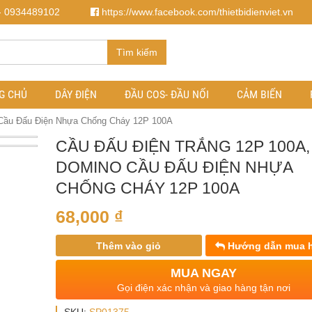
- 0934489102
https://www.facebook.com/thietbidienviet.vn
Tìm kiếm
G CHỦ
DÂY ĐIỆN
ĐẦU COS- ĐẦU NỐI
CẢM BIẾN
 Cầu Đấu Điện Nhựa Chống Cháy 12P 100A
CẦU ĐẤU ĐIỆN TRẮNG 12P 100A,
DOMINO CẦU ĐẤU ĐIỆN NHỰA
CHỐNG CHÁY 12P 100A
68,000
₫
Thêm vào giỏ
Hướng dẫn mua 
MUA NGAY
Gọi điện xác nhận và giao hàng tận nơi