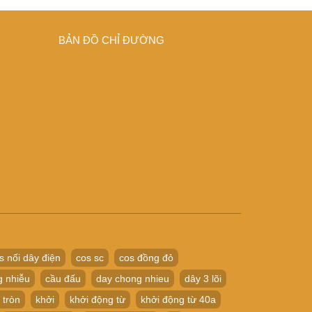
BẢN ĐỒ CHỈ ĐƯỜNG
s nối dây điện
cos sc
cos đồng đỏ
g nhiễu
cầu đấu
day chong nhieu
dây 3 lõi
 tròn
khởi
khởi động từ
khởi động từ 40a