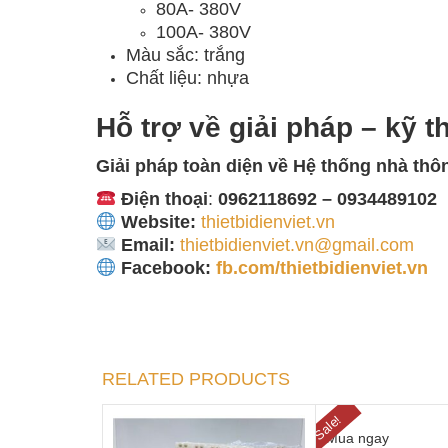
80A- 380V
100A- 380V
Màu sắc: trắng
Chất liệu: nhựa
Hỗ trợ về giải pháp – kỹ t
Giải pháp toàn diện về
Hệ thống nhà thô
Điện thoại
:
0962118692 – 0934489102
Website:
thietbidienviet.vn
Email:
thietbidienviet.vn@gmail.com
Facebook:
fb.com/thietbidienviet.vn
RELATED PRODUCTS
Sale!
Mua ngay