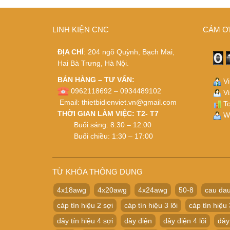
LINH KIỆN CNC
CÁM Ơ
ĐỊA CHỈ
: 204 ngõ Quỳnh, Bạch Mai,
Hai Bà Trưng, Hà Nội.
BÁN HÀNG – TƯ VẤN:
Vi
0962118692 – 0934489102
Vi
Email:
thietbidienviet.vn@gmail.com
To
THỜI GIAN LÀM VIỆC: T2- T7
Wh
Buổi sáng: 8:30 – 12:00
Buổi chiều: 1:30 – 17:00
TỪ KHÓA THÔNG DỤNG
4x18awg
4x20awg
4x24awg
50-8
cau dau
cáp tín hiệu 2 sợi
cáp tín hiệu 3 lõi
cáp tín hiệu 
dây tín hiệu 4 sợi
dây điện
dây điện 4 lõi
dây