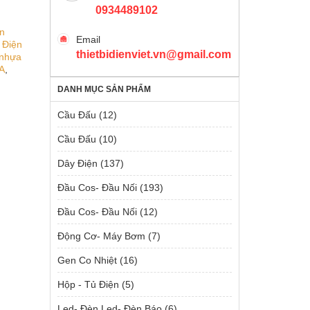
0934489102
n
Email
 Điện
thietbidienviet.vn@gmail.com
 nhựa
A
,
DANH MỤC SẢN PHẨM
Cầu Đấu
(12)
Cầu Đấu
(10)
Dây Điện
(137)
Đầu Cos- Đầu Nối
(193)
Đầu Cos- Đầu Nối
(12)
Động Cơ- Máy Bơm
(7)
Gen Co Nhiệt
(16)
Hộp - Tủ Điện
(5)
Led- Đèn Led- Đèn Báo
(6)