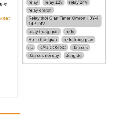
relay
relay 12v
relay 24V
gay
relay omron
Relay thời Gian Timer Omron H3Y-4
MINO
14P 24V
T
relay trung gian
rơ le
Rơ le thời gian
rơ le trung gian
sc
ĐẦU COS SC
đầu cos
đầu cos nối dây
đồng đỏ