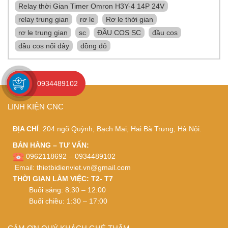
Relay thời Gian Timer Omron H3Y-4 14P 24V
relay trung gian
rơ le
Rơ le thời gian
rơ le trung gian
sc
ĐẦU COS SC
đầu cos
đầu cos nối dây
đồng đỏ
0934489102
LINH KIỆN CNC
ĐỊA CHỈ
: 204 ngõ Quỳnh, Bạch Mai, Hai Bà Trưng, Hà Nội.
BÁN HÀNG – TƯ VẤN:
0962118692 – 0934489102
Email:
thietbidienviet.vn@gmail.com
THỜI GIAN LÀM VIỆC: T2- T7
Buổi sáng: 8:30 – 12:00
Buổi chiều: 1:30 – 17:00