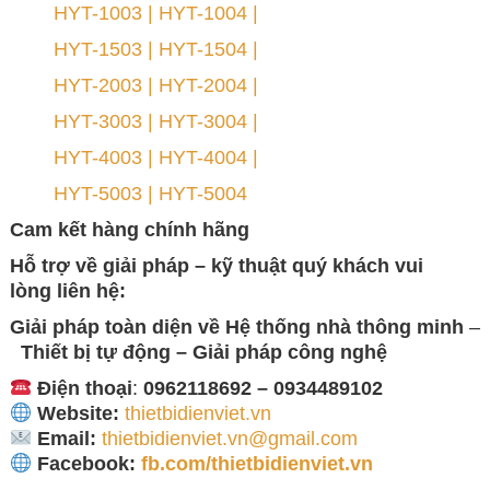
HYT-1003 | HYT-1004 |
HYT-1503 | HYT-1504 |
HYT-2003 | HYT-2004 |
HYT-3003 | HYT-3004 |
HYT-4003 | HYT-4004 |
HYT-5003 | HYT-5004
Cam kết hàng chính hãng
Hỗ trợ về giải pháp – kỹ thuật quý khách vui
lòng
liên hệ:
Giải pháp toàn diện về
Hệ thống nhà thông minh
–
Thiết bị tự động – Giải
pháp công nghệ
Điện thoại
:
0962118692 – 0934489102
Website:
thietbidienviet.vn
Email:
thietbidienviet.vn@gmail.com
Facebook:
fb.com/thietbidienviet.vn