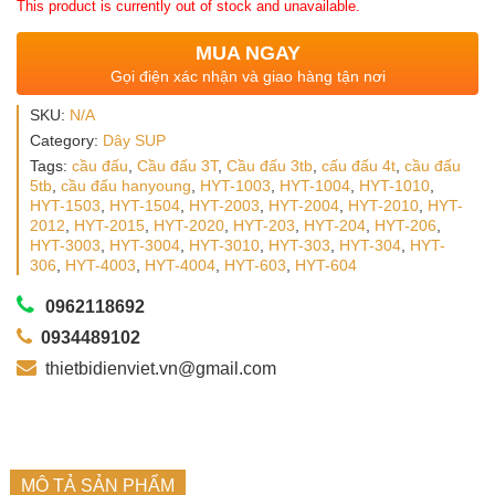
This product is currently out of stock and unavailable.
MUA NGAY
Gọi điện xác nhận và giao hàng tận nơi
SKU:
N/A
Category:
Dây SUP
Tags:
cầu đấu
,
Cầu đấu 3T
,
Cầu đấu 3tb
,
cấu đấu 4t
,
cầu đấu
5tb
,
cầu đấu hanyoung
,
HYT-1003
,
HYT-1004
,
HYT-1010
,
HYT-1503
,
HYT-1504
,
HYT-2003
,
HYT-2004
,
HYT-2010
,
HYT-
2012
,
HYT-2015
,
HYT-2020
,
HYT-203
,
HYT-204
,
HYT-206
,
HYT-3003
,
HYT-3004
,
HYT-3010
,
HYT-303
,
HYT-304
,
HYT-
306
,
HYT-4003
,
HYT-4004
,
HYT-603
,
HYT-604
0962118692
0934489102
thietbidienviet.vn@gmail.com
MÔ TẢ SẢN PHẨM