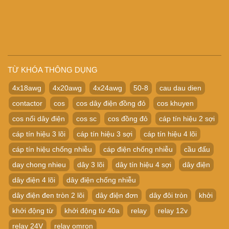
TỪ KHÓA THÔNG DỤNG
4x18awg
4x20awg
4x24awg
50-8
cau dau dien
contactor
cos
cos dây điện đồng đỏ
cos khuyen
cos nối dây điện
cos sc
cos đồng đỏ
cáp tín hiệu 2 sợi
cáp tín hiệu 3 lõi
cáp tín hiệu 3 sợi
cáp tín hiệu 4 lõi
cáp tín hiệu chống nhiễu
cáp điện chống nhiễu
cầu đấu
day chong nhieu
dây 3 lõi
dây tín hiệu 4 sợi
dây điện
dây điện 4 lõi
dây điện chống nhiễu
dây điện đen tròn 2 lõi
dây điện đơn
dây đôi tròn
khởi
khởi động từ
khởi động từ 40a
relay
relay 12v
relay 24V
relay omron