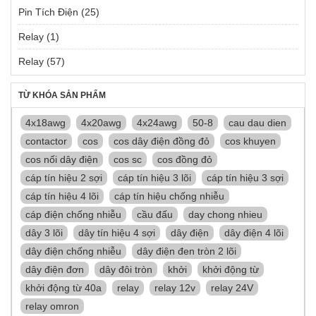
Pin Tích Điện
(25)
Relay
(1)
Relay
(57)
TỪ KHÓA SẢN PHẨM
4x18awg
4x20awg
4x24awg
50-8
cau dau dien
contactor
cos
cos dây điện đồng đỏ
cos khuyen
cos nối dây điện
cos sc
cos đồng đỏ
cáp tín hiệu 2 sợi
cáp tín hiệu 3 lõi
cáp tín hiệu 3 sợi
cáp tín hiệu 4 lõi
cáp tín hiệu chống nhiễu
cáp điện chống nhiễu
cầu đấu
day chong nhieu
dây 3 lõi
dây tín hiệu 4 sợi
dây điện
dây điện 4 lõi
dây điện chống nhiễu
dây điện đen tròn 2 lõi
dây điện đơn
dây đôi tròn
khởi
khởi động từ
khởi động từ 40a
relay
relay 12v
relay 24V
relay omron