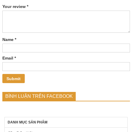
Your review
*
Name
*
Email
*
BÌNH LUẬN TRÊN FACEBOOK
DANH MỤC SẢN PHẨM