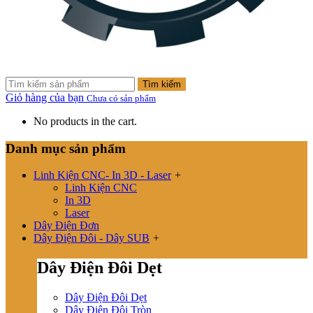
Tìm kiếm
Giỏ hàng của bạn
Chưa có sản phẩm
No products in the cart.
Danh mục sản phẩm
Linh Kiện CNC- In 3D - Laser
+
Linh Kiện CNC
In 3D
Laser
Dây Điện Đơn
Dây Điện Đôi - Dây SUB
+
Dây Điện Đôi Dẹt
Dây Điện Đôi Dẹt
Dây Điện Đôi Tròn