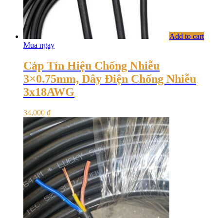
Add to cart
Mua ngay
Cáp Tín Hiệu Chống Nhiễu
3×0.75mm, Dây Điện Chống Nhiễu
3x18AWG
34,000
₫