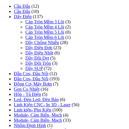
Cầu Đấu
(12)
Cầu Đấu
(10)
Dây Điện
(137)
Cáp Tròn Mềm 3 Lõi
(3)
Cáp Tròn Mềm 4 Lõi
(2)
Cáp Tròn Mềm 5 Lõi
(0)
Cáp Tròn Mềm 6 Lõi
(1)
Dây Chống Nhiễu
(28)
Dây Điện Đơn
(23)
Dây Điện Nhật
(6)
Dây Đôi Dẹt
(5)
Dây Đôi Tròn
(3)
Dây SUP
(72)
Đầu Cos- Đầu Nối
(12)
Đầu Cos- Đầu Nối
(193)
Động Cơ- Máy Bơm
(7)
Gen Co Nhiệt
(16)
Hộp - Tủ Điện
(5)
Led- Đèn Led- Đèn Báo
(6)
Linh Kiện CNC- In 3D - Laser
(56)
Linh kiện- Phụ Kiện
(100)
Module- Cảm Biến- Mạch
(4)
Module- Cảm Biến- Mạch
(33)
Nhôm Định Hình
(1)