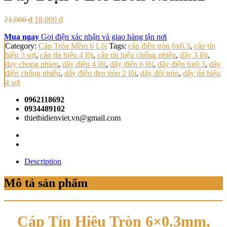
21,000
₫
18,000
₫
Mua ngay
Gọi điện xác nhận và giao hàng tận nơi
Category:
Cáp Tròn Mềm 6 Lõi
Tags:
cáp điện tròn 6x0.3
,
cáp tín
hiệu 3 sợi
,
cáp tín hiệu 4 lõi
,
cáp tín hiệu chống nhiễu
,
dây 3 lõi
,
day chong nhieu
,
dây điện 4 lõi
,
dây điện 6 lõi
,
dây điện 6x0.3
,
dây
điện chống nhiễu
,
dây điện đen tròn 2 lõi
,
dây đôi tròn
,
dây tín hiệu
4 sợi
0962118692
0934489102
thietbidienviet.vn@gmail.com
Description
Mô tả sản phẩm
Cáp Tín Hiệu Tròn 6×0.3mm,