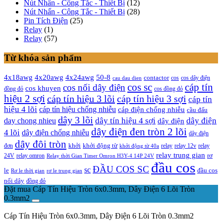
Nút Nhấn - Công Tắc - Thiết Bị
(12)
Nút Nhấn - Công Tắc - Thiết Bị
(28)
Pin Tích Điện
(25)
Relay
(1)
Relay
(57)
Từ khóa sản phẩm
4x20awg
4x24awg
4x18awg
50-8
contactor
cos dây điện
cos
cau dau dien
cos sc
cáp tín
cos nối dây điện
cos khuyen
đồng đỏ
cos đồng đỏ
hiệu 2 sợi
cáp tín hiệu 3 lõi
cáp tín hiệu 3 sợi
cáp tín
hiệu 4 lõi
cáp tín hiệu chống nhiễu
cáp điện chống nhiễu
cầu đấu
dây 3 lõi
dây tín hiệu 4 sợi
dây điện
day chong nhieu
dây điện
dây điện đen tròn 2 lõi
4 lõi
dây điện chống nhiễu
dây điện
dây đôi tròn
khởi
khởi động từ
relay
đơn
khởi động từ 40a
relay 12v
relay
relay trung gian
relay omron
rơ
24V
Relay thời Gian Timer Omron H3Y-4 14P 24V
đầu cos
ĐẦU COS SC
sc
đầu cos
le
Rơ le thời gian
rơ le trung gian
nối dây
đồng đỏ
Đặt mua Cáp Tín Hiệu Tròn 6x0.3mm, Dây Điện 6 Lõi Tròn
0.3mm2
Cáp Tín Hiệu Tròn 6x0.3mm, Dây Điện 6 Lõi Tròn 0.3mm2