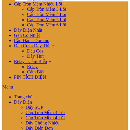
Cáp Tròn Mềm Nhiều Lõi
+
Cáp Tròn Mềm 3 Lõi
Cáp Tròn Mềm 4 Lõi
Cáp Tròn Mềm 5 Lõi
Cáp Tròn Mềm 6 Lõi
Dây Điện Nhật
Gen Co Nhiệt
Cầu Đấu - Domino
Đầu Cos - Dây Thít
+
Đầu Cos
Dây Thít
Relay - Cảm Biến
+
Relay
Cảm Biến
PIN TÍCH ĐIỆN
Menu
Trang chủ
Dây Điện
Dây SUP
Cáp Tròn Mềm 3 Lõi
Cáp Tròn Mềm 4 Lõi
Dây Chống Nhiễu
Dây Điện Đơn