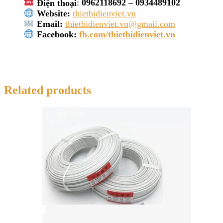
Điện thoại
:
0962118692 – 0934489102
Website:
thietbidienviet.vn
Email:
thietbidienviet.vn@gmail.com
Facebook:
fb.com/thietbidienviet.vn
Related products