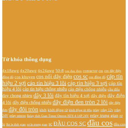
Từ khóa thông dụng
4x20awg
4x24awg
4x18awg
50-8
contactor
cos dây điện
cos
cau dau dien
cos sc
cáp tín
cos nối dây điện
cos khuyen
đồng đỏ
cos đồng đỏ
hiệu 2 sợi
cáp tín hiệu 3 lõi
cáp tín hiệu 3 sợi
cáp tín
hiệu 4 lõi
cáp tín hiệu chống nhiễu
cáp điện chống nhiễu
cầu đấu
dây 3 lõi
dây tín hiệu 4 sợi
dây điện
day chong nhieu
dây điện
dây điện đen tròn 2 lõi
4 lõi
dây điện chống nhiễu
dây điện
dây đôi tròn
khởi
khởi động từ
relay
đơn
khởi động từ 40a
relay 12v
relay
relay trung gian
relay omron
rơ
24V
Relay thời Gian Timer Omron H3Y-4 14P 24V
đầu cos
ĐẦU COS SC
sc
đầu cos
le
Rơ le thời gian
rơ le trung gian