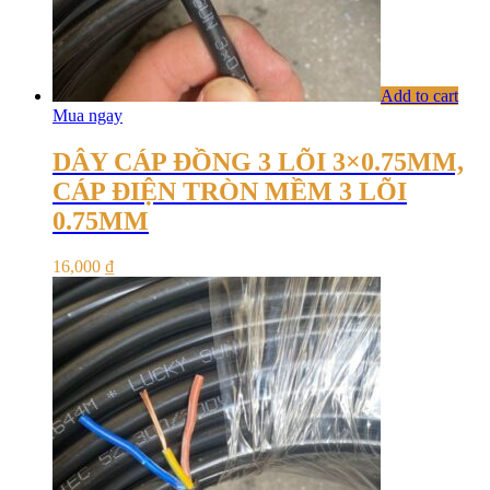
Add to cart
Mua ngay
DÂY CÁP ĐỒNG 3 LÕI 3×0.75MM,
CÁP ĐIỆN TRÒN MỀM 3 LÕI
0.75MM
16,000
₫