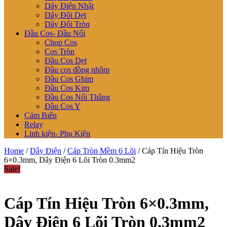
Dây Điện Nhật
Dây Đôi Dẹt
Dây Đôi Tròn
Đầu Cos- Đầu Nối
Chụp Cos
Cos Tròn
Đầu Cos Dẹt
Đầu cos đồng nhôm
Đầu Cos Ghim
Đầu Cos Kim
Đầu Cos Nối Thẳng
Đầu Cos Y
Cảm Biến
Relay
Linh kiện- Phụ Kiện
Home
/
Dây Điện
/
Cáp Tròn Mềm 6 Lõi
/ Cáp Tín Hiệu Tròn
6×0.3mm, Dây Điện 6 Lõi Tròn 0.3mm2
Sale!
Cáp Tín Hiệu Tròn 6×0.3mm,
Dây Điện 6 Lõi Tròn 0.3mm2