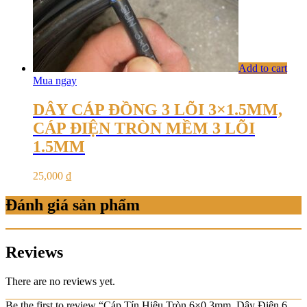
Add to cart
Mua ngay
DÂY CÁP ĐỒNG 3 LÕI 3×1.5MM,
CÁP ĐIỆN TRÒN MỀM 3 LÕI
1.5MM
25,000
₫
Đánh giá sản phẩm
Reviews
There are no reviews yet.
Be the first to review “Cáp Tín Hiệu Tròn 6×0.3mm, Dây Điện 6