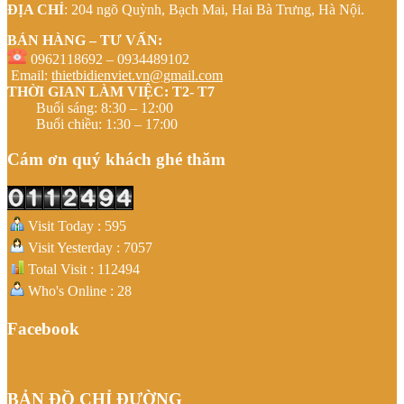
ĐỊA CHỈ
: 204 ngõ Quỳnh, Bạch Mai, Hai Bà Trưng, Hà Nội.
BÁN HÀNG – TƯ VẤN:
0962118692 – 0934489102
Email:
thietbidienviet.vn@gmail.com
THỜI GIAN LÀM VIỆC: T2- T7
Buổi sáng: 8:30 – 12:00
Buổi chiều: 1:30 – 17:00
Cám ơn quý khách ghé thăm
Visit Today : 595
Visit Yesterday : 7057
Total Visit : 112494
Who's Online : 28
Facebook
BẢN ĐỒ CHỈ ĐƯỜNG