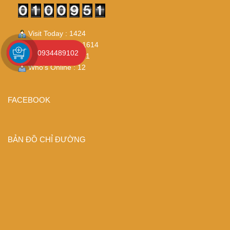
Visit Today : 1424
Visit Yesterday : 1614
0934489102
Total Visit : 100951
Who's Online : 12
FACEBOOK
BẢN ĐỒ CHỈ ĐƯỜNG