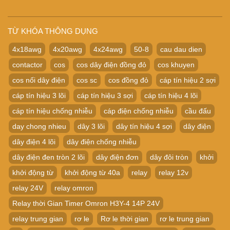
TỪ KHÓA THÔNG DỤNG
4x18awg
4x20awg
4x24awg
50-8
cau dau dien
contactor
cos
cos dây điện đồng đỏ
cos khuyen
cos nối dây điện
cos sc
cos đồng đỏ
cáp tín hiệu 2 sợi
cáp tín hiệu 3 lõi
cáp tín hiệu 3 sợi
cáp tín hiệu 4 lõi
cáp tín hiệu chống nhiễu
cáp điện chống nhiễu
cầu đấu
day chong nhieu
dây 3 lõi
dây tín hiệu 4 sợi
dây điện
dây điện 4 lõi
dây điện chống nhiễu
dây điện đen tròn 2 lõi
dây điện đơn
dây đôi tròn
khởi
khởi động từ
khởi động từ 40a
relay
relay 12v
relay 24V
relay omron
Relay thời Gian Timer Omron H3Y-4 14P 24V
relay trung gian
rơ le
Rơ le thời gian
rơ le trung gian