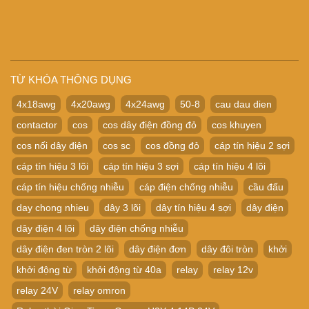
TỪ KHÓA THÔNG DỤNG
4x18awg
4x20awg
4x24awg
50-8
cau dau dien
contactor
cos
cos dây điện đồng đỏ
cos khuyen
cos nối dây điện
cos sc
cos đồng đỏ
cáp tín hiệu 2 sợi
cáp tín hiệu 3 lõi
cáp tín hiệu 3 sợi
cáp tín hiệu 4 lõi
cáp tín hiệu chống nhiễu
cáp điện chống nhiễu
cầu đấu
day chong nhieu
dây 3 lõi
dây tín hiệu 4 sợi
dây điện
dây điện 4 lõi
dây điện chống nhiễu
dây điện đen tròn 2 lõi
dây điện đơn
dây đôi tròn
khởi
khởi động từ
khởi động từ 40a
relay
relay 12v
relay 24V
relay omron