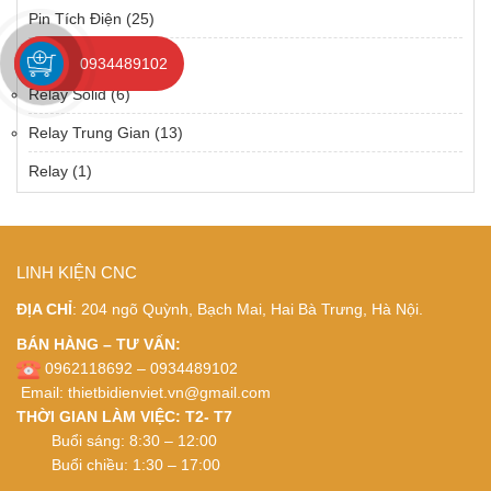
Pin Tích Điện
(25)
Relay
(57)
0934489102
Relay Solid
(6)
Relay Trung Gian
(13)
Relay
(1)
LINH KIỆN CNC
ĐỊA CHỈ
: 204 ngõ Quỳnh, Bạch Mai, Hai Bà Trưng, Hà Nội.
BÁN HÀNG – TƯ VẤN:
0962118692 – 0934489102
Email:
thietbidienviet.vn@gmail.com
THỜI GIAN LÀM VIỆC: T2- T7
Buổi sáng: 8:30 – 12:00
Buổi chiều: 1:30 – 17:00