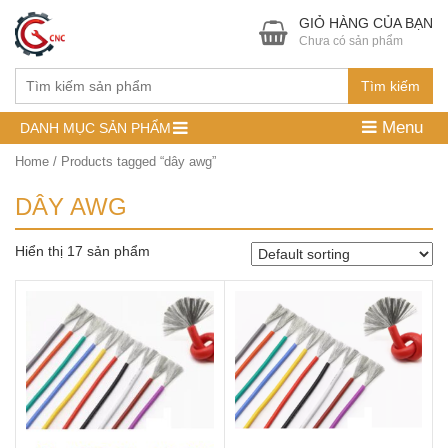
GIỎ HÀNG CỦA BẠN
Chưa có sản phẩm
Tìm kiếm
Menu
DANH MỤC SẢN PHẨM
Home
/ Products tagged “dây awg”
DÂY AWG
Hiển thị 17 sản phẩm