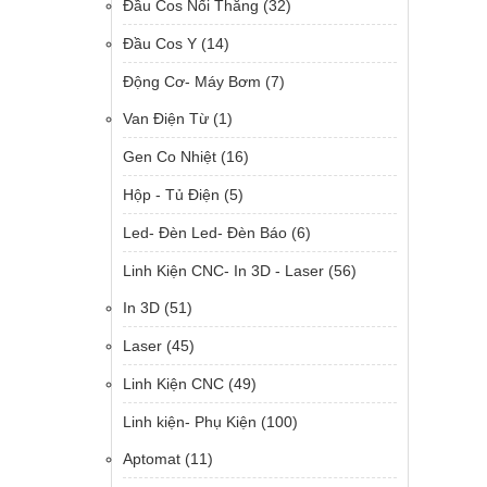
Đầu Cos Nối Thẳng
(32)
Đầu Cos Y
(14)
Động Cơ- Máy Bơm
(7)
Van Điện Từ
(1)
Gen Co Nhiệt
(16)
Hộp - Tủ Điện
(5)
Led- Đèn Led- Đèn Báo
(6)
Linh Kiện CNC- In 3D - Laser
(56)
In 3D
(51)
Laser
(45)
Linh Kiện CNC
(49)
Linh kiện- Phụ Kiện
(100)
Aptomat
(11)