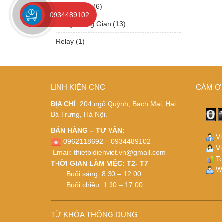
Relay Solid
(6)
0934489102
Relay Trung Gian
(13)
Relay
(1)
LINH KIỆN CNC
CÁM Ơ
ĐỊA CHỈ
: 204 ngõ Quỳnh, Bạch Mai, Hai
Bà Trưng, Hà Nội.
BÁN HÀNG – TƯ VẤN:
Vi
0962118692 – 0934489102
Vi
Email:
thietbidienviet.vn@gmail.com
To
THỜI GIAN LÀM VIỆC: T2- T7
Wh
Buổi sáng: 8:30 – 12:00
Buổi chiều: 1:30 – 17:00
TỪ KHÓA THÔNG DỤNG