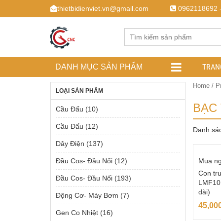
thietbidienviet.vn@gmail.com
0962118692 
TRAN
DANH MỤC SẢN PHẨM
Home
/ P
LOẠI SẢN PHẨM
BẠC
Cầu Đấu
(10)
Cầu Đấu
(12)
Danh sá
Dây Điện
(137)
Đầu Cos- Đầu Nối
(12)
Mua n
Con tr
Đầu Cos- Đầu Nối
(193)
LMF10
dài)
Động Cơ- Máy Bơm
(7)
45,00
Gen Co Nhiệt
(16)