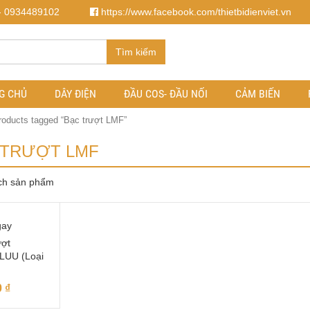
- 0934489102
https://www.facebook.com/thietbidienviet.vn
Tìm kiếm
G CHỦ
DÂY ĐIỆN
ĐẦU COS- ĐẦU NỐI
CẢM BIẾN
roducts tagged “Bạc trượt LMF”
 TRƯỢT LMF
ch sản phẩm
gay
ượt
LUU (Loại
0
₫