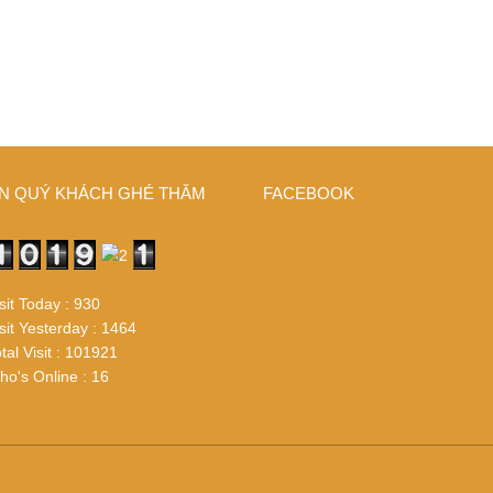
N QUÝ KHÁCH GHÉ THĂM
FACEBOOK
sit Today : 930
sit Yesterday : 1464
tal Visit : 101921
o's Online : 16