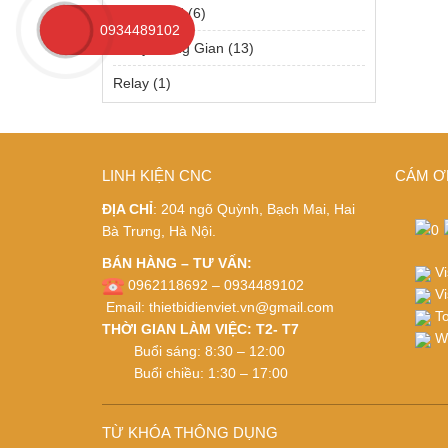
Relay Solid
(6)
0934489102
Relay Trung Gian
(13)
Relay
(1)
LINH KIỆN CNC
CÁM Ơ
ĐỊA CHỈ
: 204 ngõ Quỳnh, Bạch Mai, Hai
Bà Trưng, Hà Nội.
BÁN HÀNG – TƯ VẤN:
Vi
0962118692 – 0934489102
Vi
Email:
thietbidienviet.vn@gmail.com
To
THỜI GIAN LÀM VIỆC: T2- T7
Wh
Buổi sáng: 8:30 – 12:00
Buổi chiều: 1:30 – 17:00
TỪ KHÓA THÔNG DỤNG