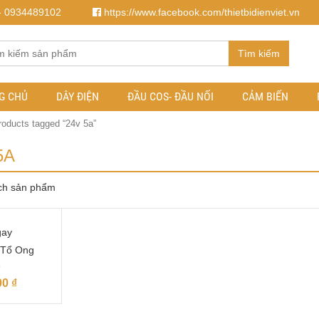
- 0934489102
https://www.facebook.com/thietbidienviet.vn
Tìm kiếm
G CHỦ
DÂY ĐIỆN
ĐẦU COS- ĐẦU NỐI
CẢM BIẾN
roducts tagged “24v 5a”
5A
ch sản phẩm
gay
 Tổ Ong
00
₫