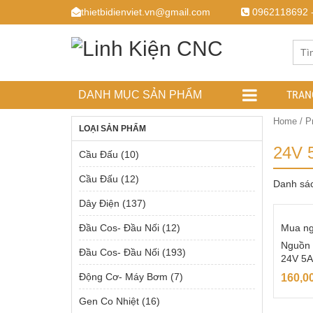
thietbidienviet.vn@gmail.com
0962118692 
TRAN
DANH MỤC SẢN PHẨM
Home
/ P
LOẠI SẢN PHẨM
24V 
Cầu Đấu
(10)
Cầu Đấu
(12)
Danh sá
Dây Điện
(137)
Đầu Cos- Đầu Nối
(12)
Mua n
Nguồn
Đầu Cos- Đầu Nối
(193)
24V 5A
Động Cơ- Máy Bơm
(7)
160,0
Gen Co Nhiệt
(16)