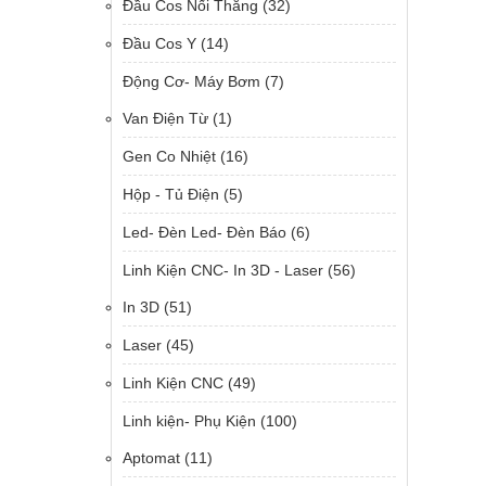
Đầu Cos Nối Thẳng
(32)
Đầu Cos Y
(14)
Động Cơ- Máy Bơm
(7)
Van Điện Từ
(1)
Gen Co Nhiệt
(16)
Hộp - Tủ Điện
(5)
Led- Đèn Led- Đèn Báo
(6)
Linh Kiện CNC- In 3D - Laser
(56)
In 3D
(51)
Laser
(45)
Linh Kiện CNC
(49)
Linh kiện- Phụ Kiện
(100)
Aptomat
(11)